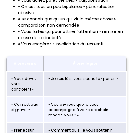
« Vous auriez pu éviter cela » culpabilisation
« On est tous un peu bipolaires » généralisation
abusive
« Je connais quelqu’un qui vit la même chose »
comparaison non demandée
« Vous faites ça pour attirer l’attention » remise en
cause de la sincérité
« Vous exagérez » invalidation du ressenti
À proscrire
À privilégier
« Vous devez
« Je suis là si vous souhaitez parler. »
vous
contrôler ! »
« Ce n’est pas
« Voulez-vous que je vous
si grave. »
accompagne à votre prochain
rendez-vous ? »
« Prenez sur
« Comment puis-je vous soutenir