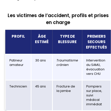
Les victimes de l’accident, profils et prises
en charge
PROFIL
ÂGE
TYPE DE
PREMIERS
ESTIMÉ
BLESSURE
SECOURS
EFFECTUÉS
Patineur
30 ans
Traumatisme
Intervention
amateur
crânien
du SAMU,
évacuation
vers CHU
Technicien
45 ans
Fracture de
Pompiers
la jambe
sur place,
suivi
médical
immédiat