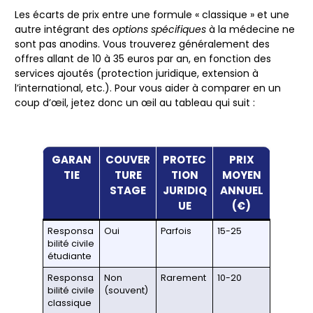
Les écarts de prix entre une formule « classique » et une
autre intégrant des
options spécifiques
à la médecine ne
sont pas anodins. Vous trouverez généralement des
offres allant de 10 à 35 euros par an, en fonction des
services ajoutés (protection juridique, extension à
l’international, etc.). Pour vous aider à comparer en un
coup d’œil, jetez donc un œil au tableau qui suit :
GARAN
COUVER
PROTEC
PRIX
TIE
TURE
TION
MOYEN
STAGE
JURIDIQ
ANNUEL
UE
(€)
Responsa
Oui
Parfois
15-25
bilité civile
étudiante
Responsa
Non
Rarement
10-20
bilité civile
(souvent)
classique