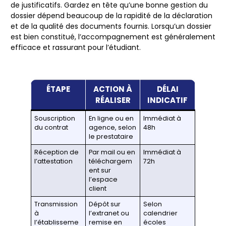
de justificatifs. Gardez en tête qu’une bonne gestion du
dossier dépend beaucoup de la rapidité de la déclaration
et de la qualité des documents fournis. Lorsqu’un dossier
est bien constitué, l’accompagnement est généralement
efficace et rassurant pour l’étudiant.
ÉTAPE
ACTION À
DÉLAI
RÉALISER
INDICATIF
Souscription
En ligne ou en
Immédiat à
du contrat
agence, selon
48h
le prestataire
Réception de
Par mail ou en
Immédiat à
l’attestation
téléchargem
72h
ent sur
l’espace
client
Transmission
Dépôt sur
Selon
à
l’extranet ou
calendrier
l’établisseme
remise en
écoles