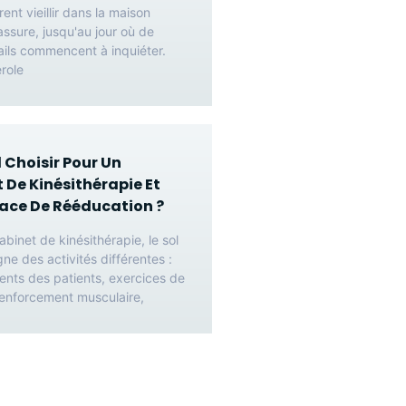
rent vieillir dans la maison
rassure, jusqu'au jour où de
ails commencent à inquiéter.
role
l Choisir Pour Un
 De Kinésithérapie Et
ace De Rééducation ?
binet de kinésithérapie, le sol
e des activités différentes :
nts des patients, exercices de
 renforcement musculaire,