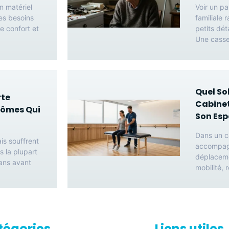
n matériel
Voir un pa
es besoins
familiale 
e confort et
petits dét
Une casse
Quel So
rte
Cabinet
tômes Qui
Son Esp
Dans un ca
is souffrent
accompagn
s la plupart
déplaceme
ans avant
mobilité,
tégories
Liens utiles