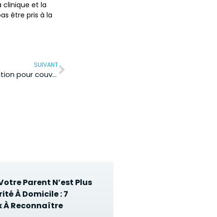
 clinique et la
s être pris à la
SUIVANT
Mutuelle optique : quelle solution pour couvrir ses lunettes et lentilles ?
otre Parent N’est Plus
ité À Domicile : 7
 À Reconnaître