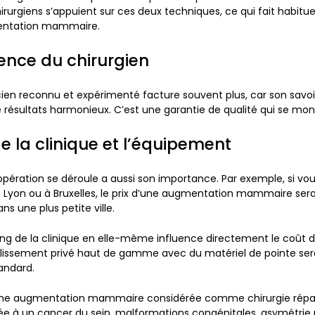
chirurgiens s’appuient sur ces deux techniques, ce qui fait habit
mentation mammaire.
ience du chirurgien
icien reconnu et expérimenté facture souvent plus, car son savoi
e résultats harmonieux. C’est une garantie de qualité qui se mon
de la clinique et l’équipement
 l’opération se déroule a aussi son importance. Par exemple, si vo
, à Lyon ou à Bruxelles, le prix d’une augmentation mammaire s
ns une plus petite ville.
ding de la clinique en elle-même influence directement le coût d
blissement privé haut de gamme avec du matériel de pointe ser
tandard.
une augmentation mammaire considérée comme chirurgie répa
e à un cancer du sein, malformations congénitales, asymétrie