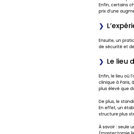
Enfin, certains 
prix d’une aug
L’expér
Ensuite, un prat
de sécurité et d
Le lieu 
Enfin, le lieu où
clinique à Paris
plus élevé que da
De plus, le stan
En effet, un éta
structure plus s
À savoir
: seule 
(mastectomie lié