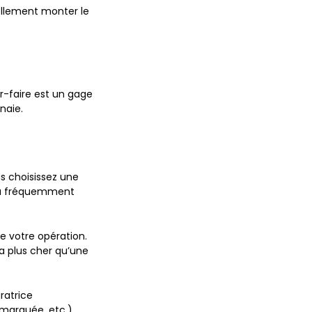
uellement monter le
r-faire est un gage
naie.
us choisissez une
era fréquemment
e votre opération.
a plus cher qu’une
ratrice
 marquée, etc.)