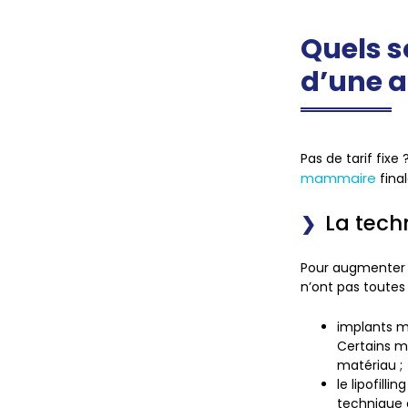
Quels s
d’une 
Pas de tarif fixe
mammaire
fina
La techn
Pour augmenter l
n’ont pas toutes
implants m
Certains mo
matériau ;
le lipofilli
technique 