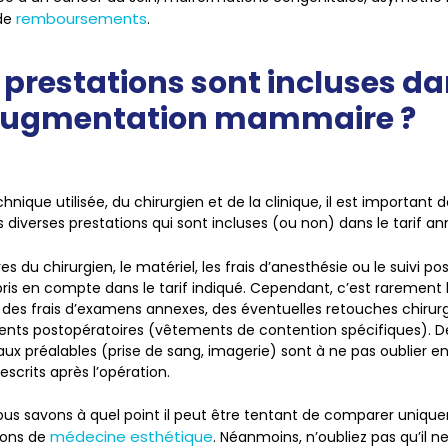
remboursements
 de
.
 prestations sont incluses dan
augmentation mammaire ?
hnique utilisée, du chirurgien et de la clinique, il est important 
s diverses prestations qui sont incluses (ou non) dans le tarif a
res du chirurgien, le matériel, les frais d’anesthésie ou le suivi p
ris en compte dans le tarif indiqué. Cependant, c’est rarement l
n, des frais d’examens annexes, des éventuelles retouches chirur
ts postopératoires (vêtements de contention spécifiques). De 
 préalables (prise de sang, imagerie) sont à ne pas oublier en
crits après l’opération.
ous savons à quel point il peut être tentant de comparer unique
médecine esthétique
tions de
. Néanmoins, n’oubliez pas qu’il ne