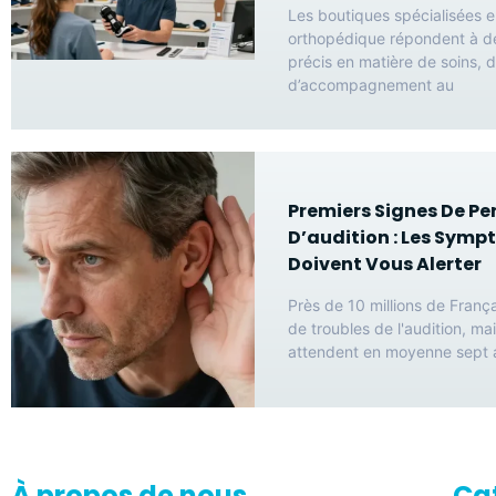
Les boutiques spécialisées e
orthopédique répondent à d
précis en matière de soins, d
d’accompagnement au
Premiers Signes De Pe
D’audition : Les Symp
Doivent Vous Alerter
Près de 10 millions de França
de troubles de l'audition, mai
attendent en moyenne sept 
À propos de nous
Ca