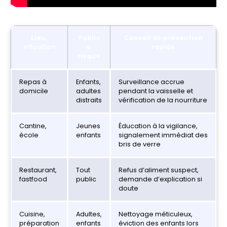
Lieu,
Public
Conseil de prévention
situation
à
rapide
risque
Repas à
Enfants,
Surveillance accrue
domicile
adultes
pendant la vaisselle et
distraits
vérification de la nourriture
Cantine,
Jeunes
Éducation à la vigilance,
école
enfants
signalement immédiat des
bris de verre
Restaurant,
Tout
Refus d’aliment suspect,
fastfood
public
demande d’explication si
doute
Cuisine,
Adultes,
Nettoyage méticuleux,
préparation
enfants
éviction des enfants lors