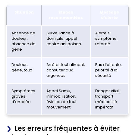
Situation
Étapes
Message
recommandées
d’alerte
Absence de
Surveillance à
Alerte si
douleur,
domicile, appel
symptôme
absence de
centre antipoison
retardé
gêne
Douleur,
Arrêter tout aliment,
Pas d’attente,
gêne, toux
consulter aux
priorité à la
urgences
sécurité
Symptômes
Appel Samu,
Danger vital,
graves
immobilisation,
transport
d’emblée
éviction de tout
médicalisé
mouvement
impératif
Les erreurs fréquentes à éviter