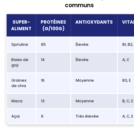
communs
SUPER-
PROTÉINES
ANTIOXYDANTS
VITA
ALIMENT
(G/100G)
Spiruline
65
Élevée
B1, B2,
Baies de
14
Élevée
A, C
goji
Graines
16
Moyenne
B3, E
de chia
Maca
13
Moyenne
B, C, E
Açai
9
Très élevée
A, C, E