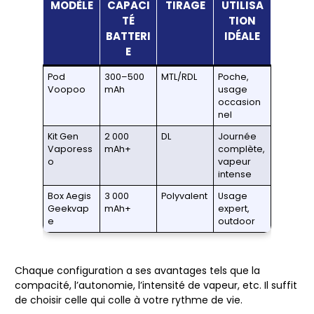
MODÈLE
CAPACI
TIRAGE
UTILISA
TÉ
TION
BATTERI
IDÉALE
E
Pod
300–500
MTL/RDL
Poche,
Voopoo
mAh
usage
occasion
nel
Kit Gen
2 000
DL
Journée
Vaporess
mAh+
complète,
o
vapeur
intense
Box Aegis
3 000
Polyvalent
Usage
Geekvap
mAh+
expert,
e
outdoor
Chaque configuration a ses avantages tels que la
compacité, l’autonomie, l’intensité de vapeur, etc. Il suffit
de choisir celle qui colle à votre rythme de vie.