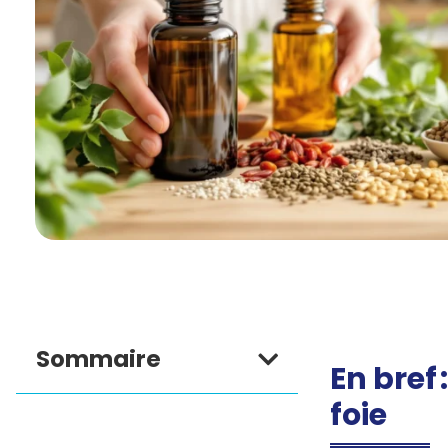
Sommaire
En bref
foie