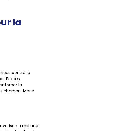
ur la
rices contre le
par l’excès
enforcer la
 du chardon-Marie
favorisant ainsi une