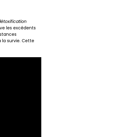
étoxification
erve les excédents
bstances
 la survie. Cette