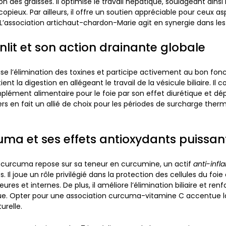
on des graisses. Il optimise le travail hépatique, soulageant ainsi 
opieux. Par ailleurs, il offre un soutien appréciable pour ceux as
 L’association artichaut-chardon-Marie agit en synergie dans les
nlit et son action drainante globale
ise l’élimination des toxines
et participe activement au bon fo
ient la digestion
en allégeant le travail de la vésicule biliaire. Il 
plément alimentaire pour le foie par son effet diurétique et dép
rs en fait un allié de choix pour les périodes de surcharge ther
uma et ses effets antioxydants puissan
 curcuma repose sur sa teneur en curcumine, un actif
anti-inf
. Il joue un rôle privilégié dans la
protection des cellules du foie
ures et internes. De plus, il améliore l’élimination biliaire et ren
que. Opter pour une association curcuma-vitamine C accentue l
urelle.