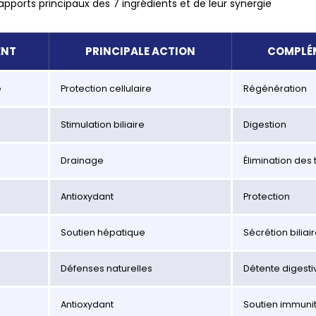
pports principaux des 7 ingrédients et de leur synergie
ENT
PRINCIPALE ACTION
COMPLÉ
e
Protection cellulaire
Régénération
Stimulation biliaire
Digestion
Drainage
Élimination des 
Antioxydant
Protection
Soutien hépatique
Sécrétion biliai
Défenses naturelles
Détente digesti
Antioxydant
Soutien immunit