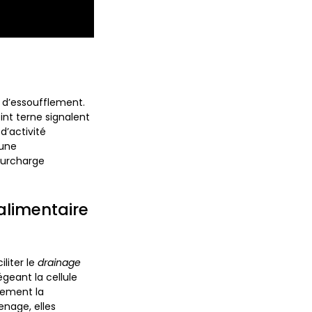
 d’essoufflement.
eint terne signalent
d’activité
 une
surcharge
alimentaire
liter le
drainage
égeant la cellule
lement la
enage, elles