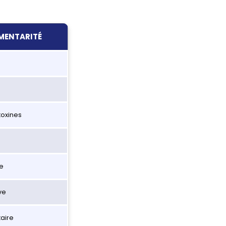
MENTARITÉ
toxines
re
ve
aire