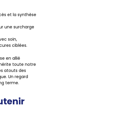
xcès et la synthèse
 sur une surcharge
avec soin,
cures ciblées.
se en allié
mérite toute notre
es atouts des
que. Un regard
ong terme.
utenir