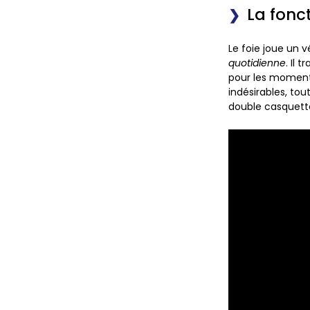
La fonc
Le foie joue un v
quotidienne
. Il 
pour les moment
indésirables, tou
double casquette