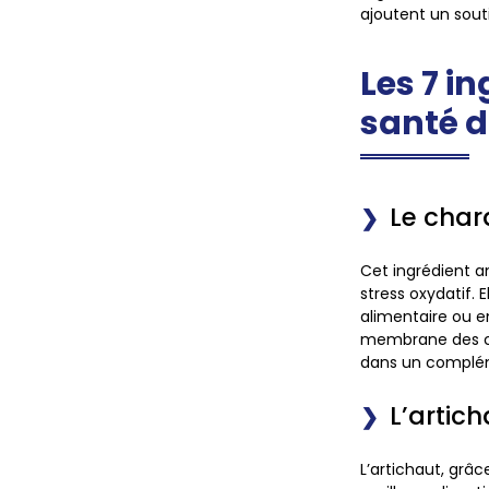
ajoutent un sout
Les 7 i
santé d
Le char
Cet ingrédient a
stress oxydatif. 
alimentaire ou 
membrane des cel
dans un compléme
L’artich
L’artichaut, grâc