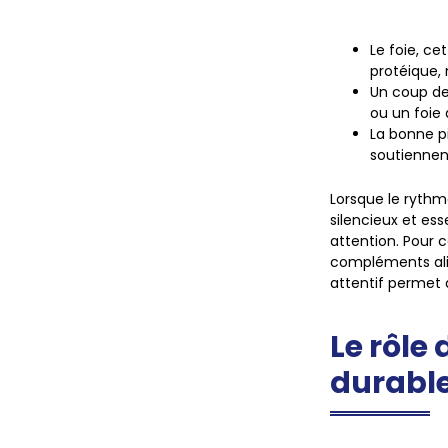
Le foie, cet
protéique
,
Un coup d
ou un foie 
La bonne p
soutiennent
Lorsque le rythme
silencieux et es
attention. Pour 
compléments alim
attentif permet d
Le rôle 
durabl