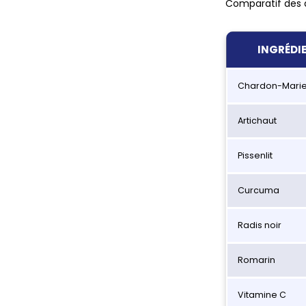
Comparatif des a
INGRÉDI
Chardon-Mari
Artichaut
Pissenlit
Curcuma
Radis noir
Romarin
Vitamine C