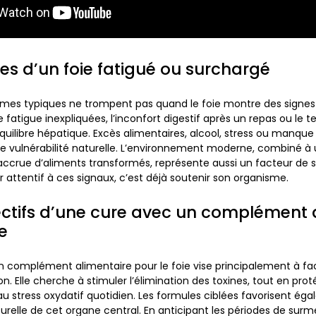
nes d’un foie fatigué ou surchargé
mes typiques ne trompent pas quand le foie montre des signes
 fatigue inexpliquées, l’inconfort digestif après un repas ou le t
uilibre hépatique.
Excès alimentaires
, alcool, stress ou manque 
e vulnérabilité naturelle. L’environnement moderne, combiné à
crue d’aliments transformés, représente aussi un facteur de 
 attentif à ces signaux, c’est déjà soutenir son organisme.
ectifs d’une cure avec un complément 
ie
 complément alimentaire pour le foie vise principalement à faci
ion. Elle cherche à stimuler l’élimination des toxines, tout en prot
u stress oxydatif quotidien. Les formules ciblées favorisent éga
urelle
de cet organe central. En anticipant les périodes de surm