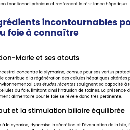
ien fonctionnel précieux et renforcent la résistance hépatique.
ngrédients incontournables po
u foie à connaître
don-Marie et ses atouts
ncestral concentre la
silymarine
, connue pour ses vertus protect
Elle contribue à la régénération des cellules hépatiques altérées 
environnemental.
Des études récentes
soulignent sa capacité à r
lules du foie, limitant ainsi l’intrusion de toxines. La présence
nt alimentaire pour le foie se révèle donc très pertinente.
aut et la stimulation biliaire équilibrée
e à la
cynarine
, dynamise la sécrétion et l’évacuation de la bile, 