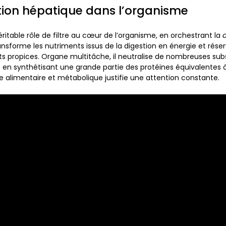
tion hépatique dans l’organisme
éritable rôle de filtre au cœur de l’organisme, en orchestrant la
d
transforme les nutriments issus de la digestion en énergie et rés
s propices.
Organe multitâche
, il neutralise de nombreuses su
t en synthétisant une grande partie des protéines équivalentes à
 alimentaire et métabolique justifie une attention constante.