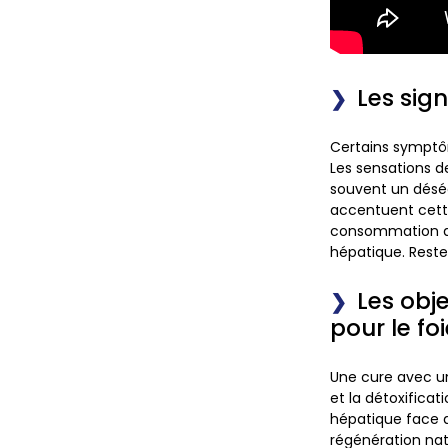
Les sig
Certains symptô
Les sensations de
souvent un déséq
accentuent cett
consommation ac
hépatique. Rester
Les obj
pour le fo
Une cure avec un
et la détoxificat
hépatique face a
régénération nat