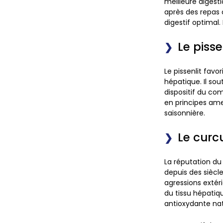
meilleure digesti
après des repas c
digestif optimal.
Le pisse
Le pissenlit
favor
hépatique. Il
sout
dispositif du com
en principes ame
saisonnière.
Le curc
La réputation du
depuis des siècles
agressions extérie
du tissu hépati
antioxydante nat