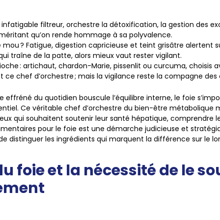
 infatigable filtreur, orchestre
la détoxification, la gestion des e
 méritant qu’on rende hommage à sa polyvalence.
e mou ?
Fatigue, digestion capricieuse et teint grisâtre alertent
qui traîne de la patte, alors mieux vaut rester vigilant.
ioche :
artichaut, chardon-Marie, pissenlit ou curcuma
, choisis 
 ce chef d’orchestre ; mais la vigilance reste la compagne des 
 effréné du quotidien bouscule l’équilibre interne, le foie s’impo
sentiel. Ce véritable chef d’orchestre du bien-être métabolique 
ceux qui souhaitent soutenir leur santé hépatique, comprendre l
entaires pour le foie est une démarche judicieuse et stratégi
e distinguer les ingrédients qui marquent la différence sur le l
du foie et la nécessité de le so
ement