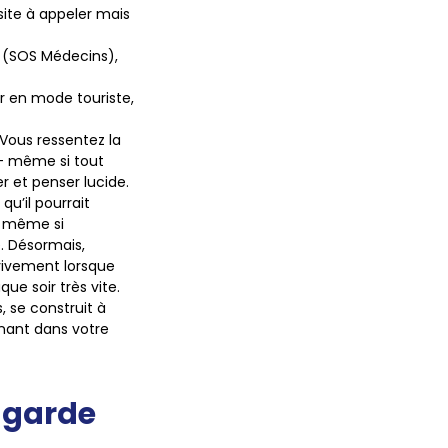
ésite à appeler mais
4 (SOS Médecins),
er en mode touriste
,
. Vous ressentez la
e – même si tout
r et penser lucide
.
qu’il pourrait
, même si
e. Désormais,
vivement lorsque
ue soir très vite.
 se construit à
enant dans votre
e garde