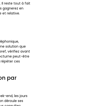
Il reste tout à fait
us gagnerez en
et relative
.
léphonique,
ême solution que
bref, vérifiez avant
 nocturne peut-être
e répéter ces
on par
week-end, les jours
ion déroule ses
ous consultez,