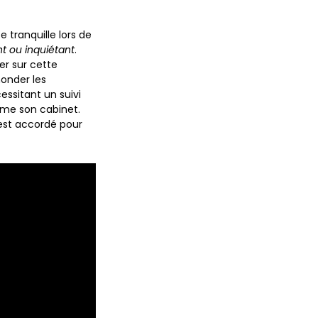
tranquille lors de
t ou inquiétant
.
er sur cette
nonder les
ssitant un suivi
rme son cabinet.
s’est accordé pour