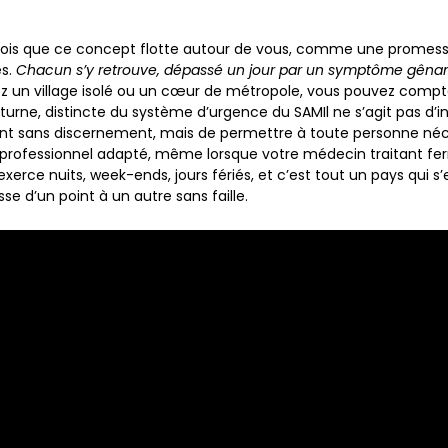
ois que ce concept flotte autour de vous, comme une promesse 
es.
Chacun s’y retrouve, dépassé un jour par un symptôme gênan
z un village isolé ou un cœur de métropole, vous pouvez compt
turne, distincte du système d’urgence du SAMIl ne s’agit pas d’i
nt sans discernement, mais de permettre à toute personne néce
 professionnel adapté, même lorsque votre médecin traitant fe
exerce nuits, week-ends, jours fériés
, et c’est tout un pays qui 
sse d’un point à un autre sans faille.