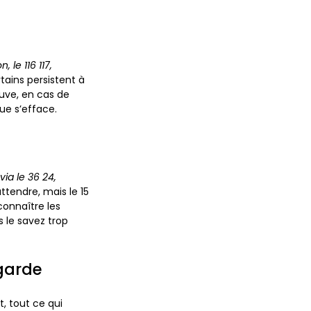
n, le 116 117,
tains persistent à
uve, en cas de
que s’efface
.
ia le 36 24,
attendre, mais le 15
onnaître les
us le savez trop
 garde
, tout ce qui