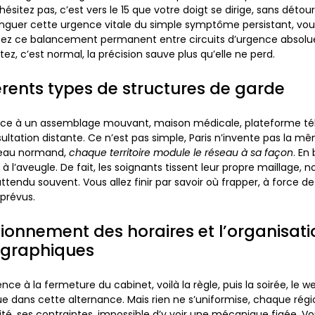
ésitez pas, c’est vers le 15 que votre doigt se dirige, sans détour. 
tinguer cette urgence vitale du simple symptôme persistant, vo
ez ce balancement permanent entre circuits d’urgence absolue 
tez, c’est normal, la précision sauve plus qu’elle ne perd.
férents types de structures de garde
 face à un assemblage mouvant, maison médicale, plateforme té
ultation distante. Ce n’est pas simple, Paris n’invente pas la m
eau normand,
chaque territoire module le réseau à sa façon
.
En 
à l’aveugle
. De fait, les soignants tissent leur propre maillage,
ttendu souvent. Vous allez finir par savoir où frapper, à force d
révus.
tionnement des horaires et l’organisati
ographiques
ce à la fermeture du cabinet
, voilà la règle, puis la soirée, le 
oue dans cette alternance. Mais rien ne s’uniformise, chaque rég
ité, ses contraintes, impossible d’y voir une mécanique figée. V