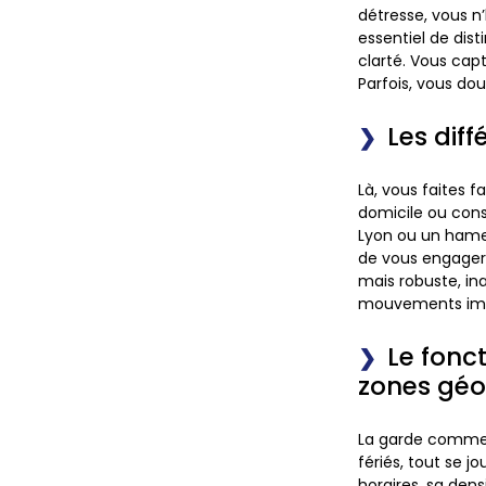
détresse, vous n’h
essentiel de dis
clarté.
Vous capt
Parfois, vous dou
Les dif
Là, vous faites
domicile ou cons
Lyon ou un ham
de vous engager 
mais robuste, ina
mouvements imp
Le fonc
zones gé
La garde commen
fériés, tout se j
horaires, sa dens