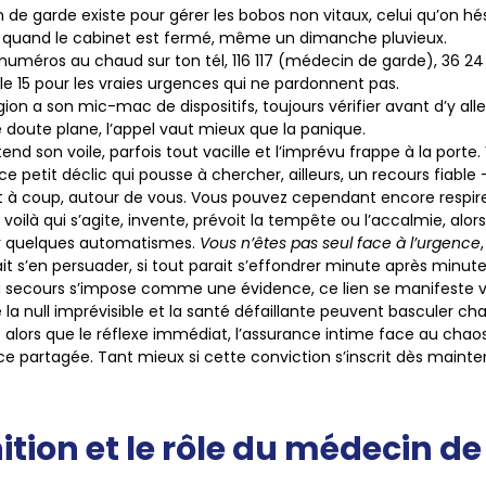
 de garde existe pour gérer les bobos non vitaux
, celui qu’on h
e quand le cabinet est fermé, même un dimanche pluvieux.
numéros au chaud sur ton tél
, 116 117 (médecin de garde), 36 2
 le 15 pour les vraies urgences qui ne pardonnent pas.
on a son mic-mac de dispositifs, toujours vérifier avant d’y all
 doute plane, l’appel vaut mieux que la panique.
tend son voile, parfois tout vacille et l’imprévu frappe à la porte
e petit déclic qui pousse à chercher, ailleurs, un recours fiabl
t à coup, autour de vous.
Vous pouvez cependant encore respire
 voilà qui s’agite, invente, prévoit la tempête ou l’accalmie, alors 
ir quelques automatismes.
Vous n’êtes pas seul face à l’urgence
it s’en persuader, si tout parait s’effondrer minute après minut
au secours s’impose comme une évidence, ce lien se manifeste 
 la null imprévisible et la santé défaillante peuvent basculer chaq
lors que le réflexe immédiat, l’assurance intime face au chaos,
nce partagée
. Tant mieux si cette conviction s’inscrit dès maint
nition et le rôle du médecin d