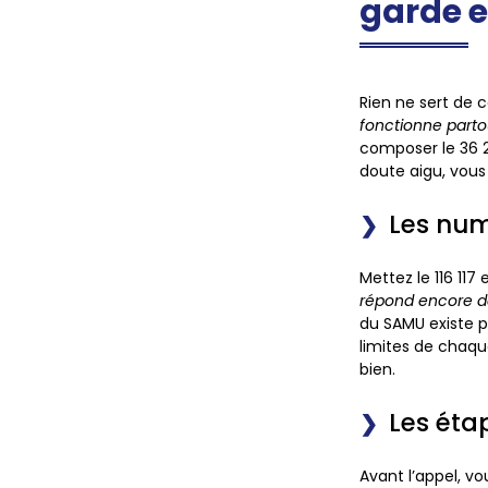
garde 
Rien ne sert de c
fonctionne parto
composer le 36 2
doute aigu, vous u
Les num
Mettez le 116 117
répond encore d
du SAMU existe p
limites de chaq
bien.
Les éta
Avant l’appel, v