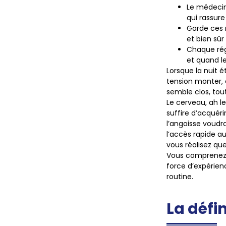
Le médecin
qui rassur
Garde ces 
et bien sûr
Chaque régi
et quand le
Lorsque la nuit é
tension monter, c
semble clos, tou
Le cerveau, ah le
suffire d’acquér
l’angoisse voudra
l’accès rapide 
vous réalisez que
Vous comprenez a
force d’expérie
routine.
La défi