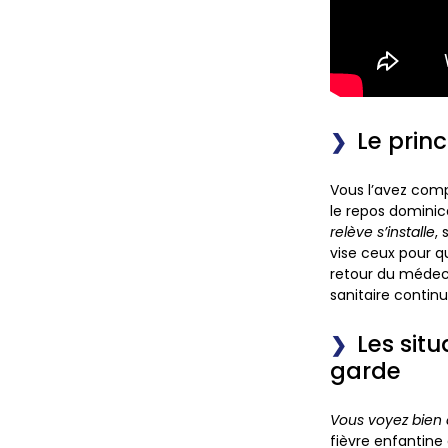
Le prin
Vous l’avez comp
le repos dominica
relève s’installe
,
vise ceux pour q
retour du médecin
sanitaire contin
Les sit
garde
Vous voyez bien 
fièvre enfantine