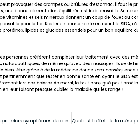
 peut provoquer des crampes ou brûlures d’estomac, il faut le pre
s, une bonne alimentation équilibrée est indispensable. Se nour
s de vitamines et sels minéraux donnent un coup de fouet au cor
pensable pour le fer. Rester en bonne santé en ayant le SIDA, c’
protéines, lipides et glucides essentiels pour un bon équilibre 
aines personnes préfèrent compléter leur traitement avec des 
 naturopathiques, de même qu’avec des massages. Ils se déte
de bien-être grâce à de la médecine douce sans conséquence s
t pertinemment que rester en bonne santé en ayant le SIDA est 
ulièrement lors des baisses de moral, le tout conjugué peut amélior
en en leur faisant presque oublier la maladie qui les ronge !
Quels sont les premiers symptômes du cancer de la vessie ?