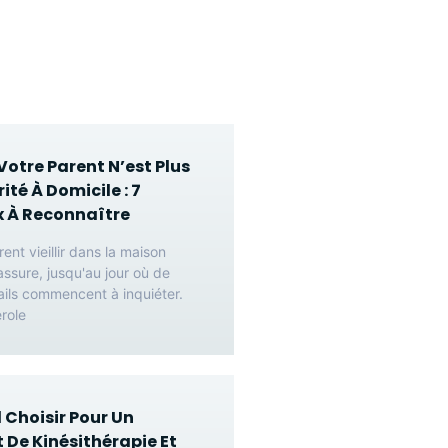
otre Parent N’est Plus
ité À Domicile : 7
 À Reconnaître
rent vieillir dans la maison
rassure, jusqu'au jour où de
ails commencent à inquiéter.
role
l Choisir Pour Un
 De Kinésithérapie Et