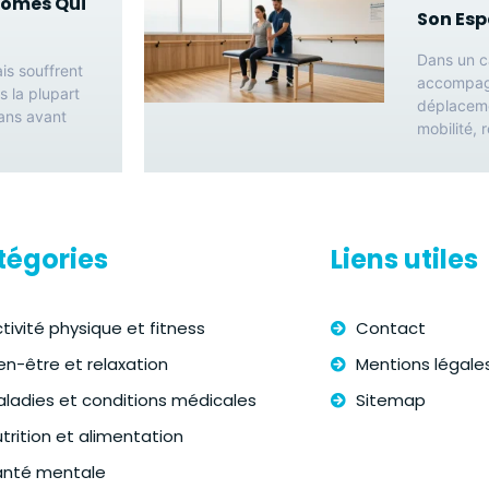
tômes Qui
Son Esp
Dans un ca
is souffrent
accompagn
s la plupart
déplaceme
ans avant
mobilité,
tégories
Liens utiles
tivité physique et fitness
Contact
en-être et relaxation
Mentions légale
ladies et conditions médicales
Sitemap
trition et alimentation
anté mentale