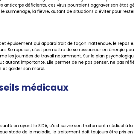
s anticorps déficients, ces virus pourraient aggraver son état gén
e, le surmenage, la fièvre, autant de situations à éviter pour res
 cet épuisement qui apparaîtrait de façon inattendue, le repos es
jours. Se reposer, c’est permettre de se ressourcer en énergie p
me les journées de travail notamment. Sur le plan psychologique,
t autant importante. Elle permet de ne pas penser, ne pas réflé
s et garder son moral.
seils médicaux
santé en ayant le SIDA, c’est suivre son traitement médical à la 
ue stade de la maladie, le traitement doit toujours être pris e