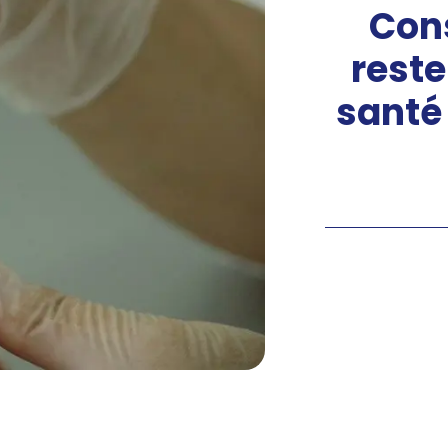
Cons
reste
santé