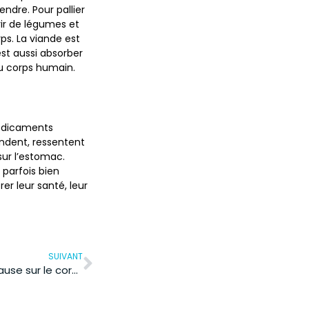
ndre. Pour pallier
rir de légumes et
ps. La viande est
est aussi absorber
du corps humain.
médicaments
ndent, ressentent
ur l’estomac.
parfois bien
er leur santé, leur
SUIVANT
Quel est l’effet de la ménopause sur le corps ?