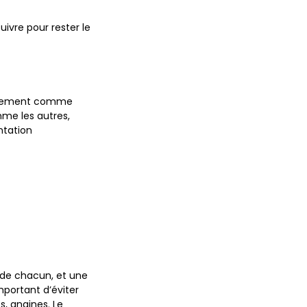
ivre pour rester le
iellement comme
me les autres,
ntation
 de chacun, et une
mportant d’éviter
s, angines. Le