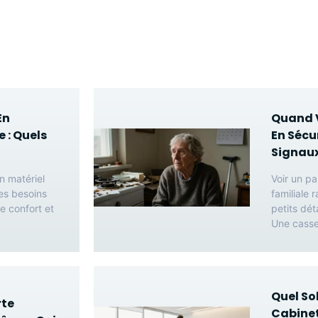
En
Quand V
 : Quels
En Sécur
Signaux
n matériel
Voir un pa
es besoins
familiale 
e confort et
petits dét
Une casse
Quel So
rte
Cabinet