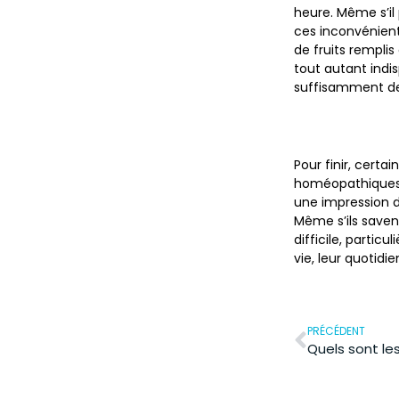
heure. Même s’il
ces inconvénient
de fruits rempli
tout autant indis
suffisamment de 
Pour finir, cert
homéopathiques,
une impression 
Même s’ils saven
difficile, partic
vie, leur quotidi
PRÉCÉDENT