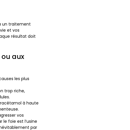
 à un traitement
vie et vos
aque résultat doit
n ou aux
causes les plus
n trop riche,
ules.
paracétamol à haute
menteuse.
gresser vos
le foie est l’usine
 inévitablement par