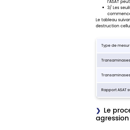
l’ASAT peu
3/
Les seuil
commence a
Le tableau suivan
destruction cellul
Type de mesur
Transaminases
Transaminases
Rapport ASAT s
Le proc
agression