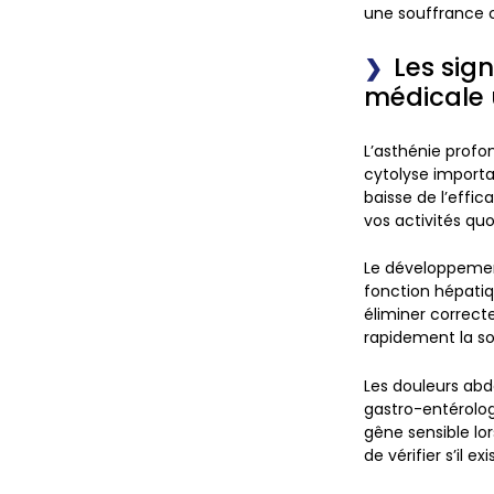
une souffrance ce
Les sig
médicale 
L’asthénie profo
cytolyse importa
baisse de l’effi
vos activités quo
Le développement
fonction hépatiq
éliminer correcte
rapidement la s
Les douleurs abd
gastro-entérolog
gêne sensible l
de vérifier s’il 