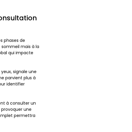
onsultation
es phases de
e sommeil mais à la
obal qui impacte
 yeux, signale une
e parvient plus à
ur identifier
ent à consulter un
t provoquer une
complet permettra