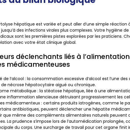
ytolyse hépatique est variée et peut aller d’une simple réaction
squ’à des infections virales plus complexes. Votre hygiène de 
caux sont les premières pistes explorées par les praticiens. Ch
lation avec votre état clinique global.
teurs déclenchants liés à l’alimentatio
es médicamenteuses
té de l’alcool
: la consommation excessive d’alcool est l’une des 
 de nécrose hépatocytaire aiguë ou chronique.
rome métabolique
: la stéatose hépatique, liée à une alimentatio
ne inflammation silencieuse détruisant progressivement les cell
ques médicamenteux
: certains produits iatrogènes, comme le 
rtains antibiotiques, peuvent déclencher une hépatite médica
ir que même des compléments alimentaires naturels peuvent a
es. La prudence s’impose lors de l’automédication prolongée, car 
ncipale du corps. Une surcharge de travail pour cet organe finit