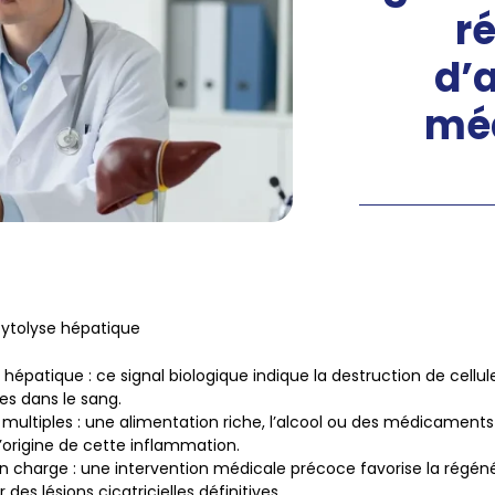
r
d’
méd
ytolyse hépatique
e hépatique
: ce signal biologique indique la destruction de cellul
s dans le sang.
 multiples
: une alimentation riche, l’alcool ou des médicaments
’origine de cette inflammation.
en charge
: une intervention médicale précoce favorise la régén
r des lésions cicatricielles définitives.