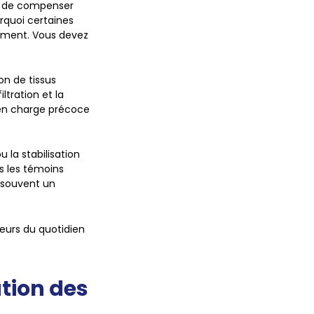
et de compenser
rquoi certaines
idement. Vous devez
on de tissus
ltration et la
e en charge précoce
 la stabilisation
rs les témoins
t souvent un
teurs du quotidien
ation des