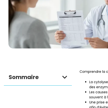
Comprendre la c
Sommaire
La cytolys
des enzyme
Les causes
souvent à l
Une prise 
afin d’évite