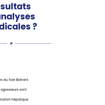
ésultats
analyses
icales ?
es du foie libérant
 agresseurs sont
ération hépatique