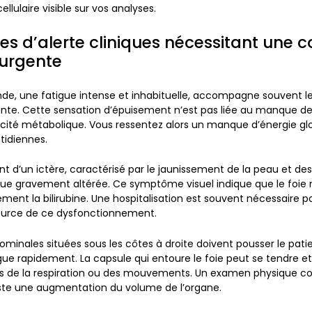
llulaire visible sur vos analyses.
nes d’alerte cliniques nécessitant une c
urgente
nde, une fatigue intense et inhabituelle, accompagne souvent l
nte. Cette sensation d’épuisement n’est pas liée au manque d
cacité métabolique. Vous ressentez alors un manque d’énergie gl
tidiennes.
 d’un ictère, caractérisé par le jaunissement de la peau et des
ue gravement altérée. Ce symptôme visuel indique que le foie n
ment la bilirubine. Une hospitalisation est souvent nécessaire po
ource de ce dysfonctionnement.
ominales situées sous les côtes à droite doivent pousser le pati
ue rapidement. La capsule qui entoure le foie peut se tendre e
ors de la respiration ou des mouvements. Un examen physique 
existe une augmentation du volume de l’organe.