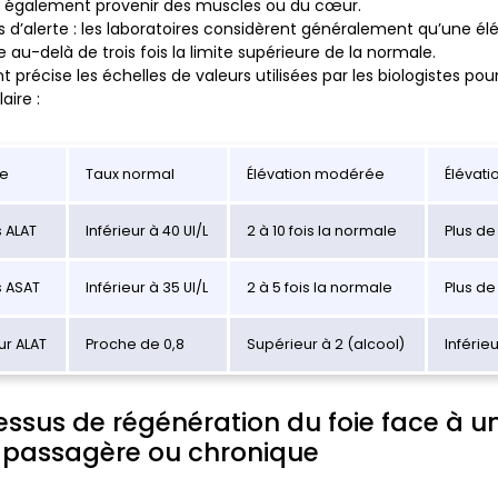
t également provenir des muscles ou du cœur.
s d’alerte
: les laboratoires considèrent généralement qu’une élév
u-delà de trois fois la limite supérieure de la normale.
t précise les échelles de valeurs utilisées par les biologistes pou
aire :
e
Taux normal
Élévation modérée
Élévati
 ALAT
Inférieur à 40 UI/L
2 à 10 fois la normale
Plus de
 ASAT
Inférieur à 35 UI/L
2 à 5 fois la normale
Plus de
ur ALAT
Proche de 0,8
Supérieur à 2 (alcool)
Inférieu
essus de régénération du foie face à u
 passagère ou chronique