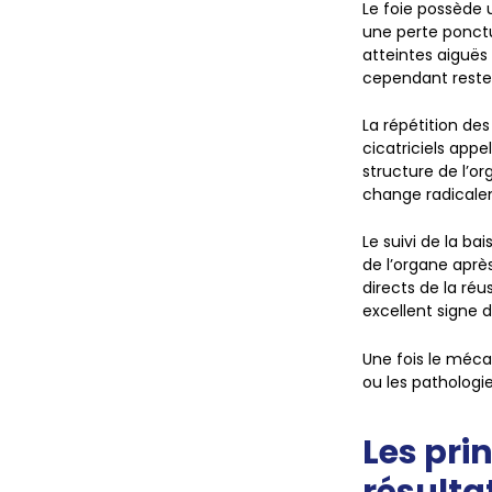
Le foie possède 
une perte ponctu
atteintes aiguës 
cependant rester 
La répétition de
cicatriciels appe
structure de l’o
change radicalem
Le suivi de la b
de l’organe après
directs de la ré
excellent signe 
Une fois le méca
ou les pathologi
Les pri
résulta