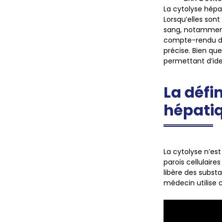
La cytolyse hépa
Lorsqu’elles son
sang, notammen
compte-rendu d’a
précise. Bien que
permettant d’ide
La défi
hépatiq
La cytolyse n’est
parois cellulair
libère des subst
médecin utilise