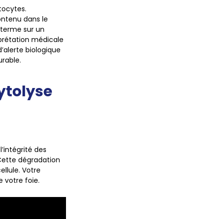
tocytes.
ontenu dans le
terme sur un
prétation médicale
d’alerte biologique
urable.
cytolyse
’intégrité des
 Cette dégradation
llule. Votre
votre foie.