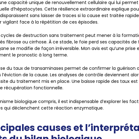
une capacité unique de renouvellement cellulaire qui lui perm
elle d’hépatocytes. Cette résilience extraordinaire explique pou
disparaissent sans laisser de traces si la cause est traitée rap
vigilant face à la répétition de ces épisodes.
s cycles de destruction sans traitement peut mener à la formati
lés fibrose ou cirrhose. À ce stade, le foie perd ses capacités de fi
rgane se modifie de façon irréversible. Mon avis est qu’une pris
ent le pronostic à long terme.
aisse du taux de transaminases permet de confirmer la guérison ou
 l’éviction de la cause. Les analyses de contrôle deviennent alo
ussite du traitement mis en place. Une baisse rapide des taux es
de récupération fonctionnelle.
nisme biologique compris, il est indispensable d’explorer les fac
es qui déclenchent cette réaction enzymatique.
ncipales causes et l’interprét
ts du bilan biologique