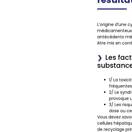
L’origine d’une c
médicamenteux ju
antécédents médi
être mis en corré
Les fac
substanc
1/
La toxici
fréquentes
2/
Le synd
provoque u
3/
Les ris
dose ou ce
Vous devez savo
cellules hépatiqu
de recyclage pri