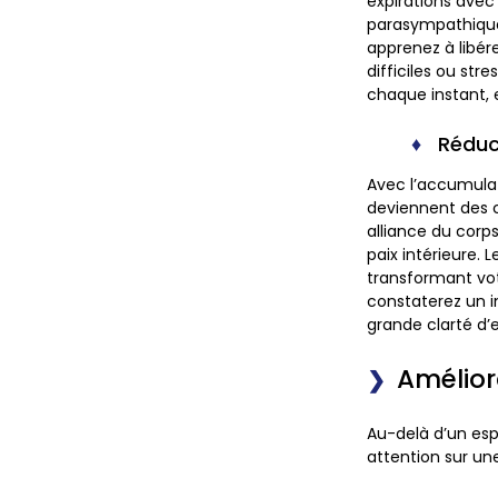
expirations avec
parasympathique,
apprenez à libér
difficiles ou st
chaque instant, 
Réduct
Avec l’accumulati
deviennent des c
alliance du corps
paix intérieure. 
transformant vot
constaterez un i
grande clarté d’
Amélior
Au-delà d’un esp
attention sur un