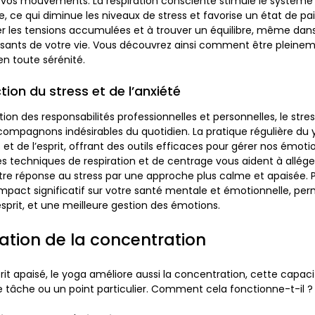
 vos mouvements. La respiration consciente stimule le système
 ce qui diminue les niveaux de stress et favorise un état de pai
er les tensions accumulées et à trouver un équilibre, même da
ressants de votre vie. Vous découvrez ainsi comment être pleine
en toute sérénité.
ion du stress et de l’anxiété
on des responsabilités professionnelles et personnelles, le stress
ompagnons indésirables du quotidien. La pratique régulière du
 et de l’esprit, offrant des outils efficaces pour gérer nos émot
Les techniques de respiration et de centrage vous aident à alléger 
re réponse au stress par une approche plus calme et apaisée. 
mpact significatif sur votre santé mentale et émotionnelle, pe
esprit, et une meilleure gestion des émotions.
ation de la concentration
rit apaisé, le yoga améliore aussi la concentration, cette capaci
e tâche ou un point particulier. Comment cela fonctionne-t-il ?