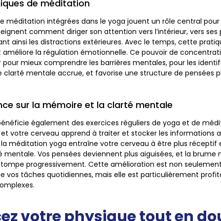
iques de méditation
e méditation intégrées dans le yoga jouent un rôle central pour
nseignent comment diriger son attention vers l’intérieur, vers ses
nant ainsi les distractions extérieures. Avec le temps, cette prati
 améliore la régulation émotionnelle. Ce pouvoir de concentrat
pour mieux comprendre les barrières mentales, pour les identifier
clarté mentale accrue, et favorise une structure de pensées 
nce sur la mémoire et la clarté mentale
néficie également des exercices réguliers de yoga et de méditat
, et votre cerveau apprend à traiter et stocker les informations 
e, la méditation yoga entraîne votre cerveau à être plus réceptif 
rté mentale. Vos pensées deviennent plus aiguisées, et la brume
estompe progressivement. Cette amélioration est non seuleme
de vos tâches quotidiennes, mais elle est particulièrement profi
omplexes.
ez votre physique tout en d