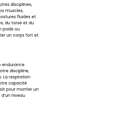
tres disciplines,
vos muscles,
ostures fluides et
es, du torse et du
 poids ou
er un corps fort et
ure endurance
tre discipline,
. La respiration
otre capacité
soit pour monter un
z d’un niveau