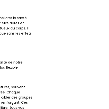
éliorer la santé
 être dures et
ueux du corps. Il
ique sans les effets
ilité de notre
us flexible.
stures, souvent
brée. Chaque
cibler des groupes
 renforçant. Ces
ibrer tous vos