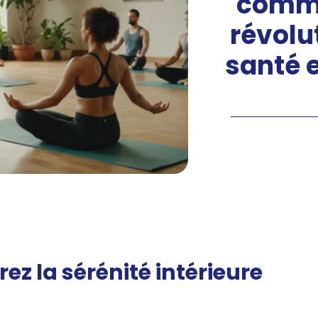
comme
révolu
santé e
ez la sérénité intérieure