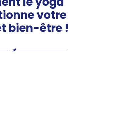
nt le yoga
tionne votre
t bien-être !