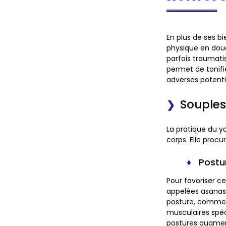
En plus de ses bi
physique en douc
parfois traumati
permet de tonifie
adverses potenti
Souples
La pratique du y
corps. Elle procu
Postur
Pour favoriser c
appelées asanas,
posture, comme 
musculaires spéc
postures augmen