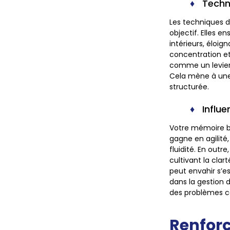
Techn
Les techniques d
objectif. Elles e
intérieurs, éloig
concentration et
comme un levier 
Cela mène à une 
structurée.
Influe
Votre mémoire bé
gagne en agilité
fluidité. En outr
cultivant la cla
peut envahir s’
dans la gestion 
des problèmes c
Renforc