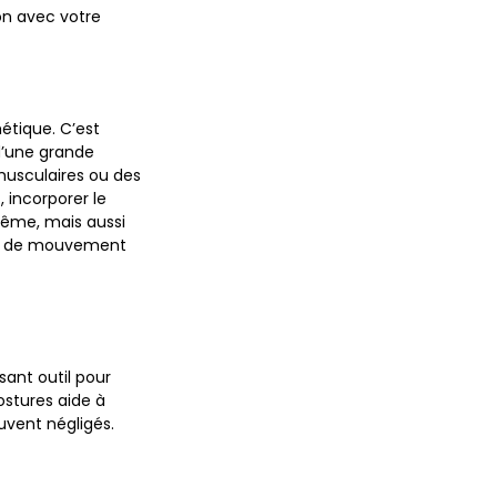
ion avec votre
étique. C’est
d’une grande
 musculaires ou des
, incorporer le
même, mais aussi
erté de mouvement
sant outil pour
ostures aide à
uvent négligés.