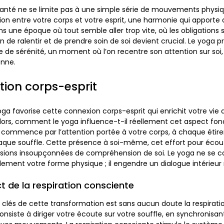
santé ne se limite pas à une simple série de mouvements physique
ion entre votre corps et votre esprit, une harmonie qui apporte 
ns une époque où tout semble aller trop vite, où les obligations
 de ralentir et de prendre soin de soi devient crucial. Le yoga 
 de sérénité, un moment où l’on recentre son attention sur soi,
enne.
ion corps-esprit
oga favorise cette connexion corps-esprit qui enrichit votre vie 
lors, comment le yoga influence-t-il réellement cet aspect fo
t commence par l’attention portée à votre corps, à chaque éti
ue souffle. Cette présence à soi-même, cet effort pour écout
sions insoupçonnées de compréhension de soi. Le yoga ne se c
lement votre forme physique ; il engendre un dialogue intérieur 
t de la respiration consciente
clés de cette transformation est sans aucun doute la respirati
nsiste à diriger votre écoute sur votre souffle, en synchronisant