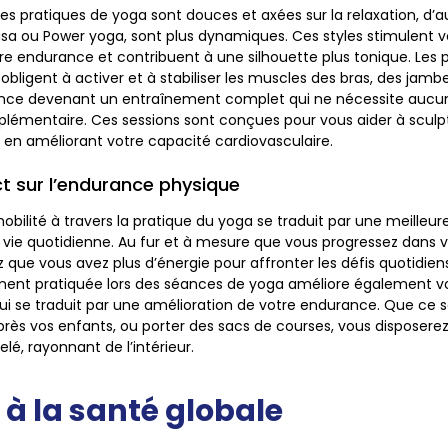
es pratiques de yoga sont douces et axées sur la relaxation, d’au
yasa ou Power yoga, sont plus dynamiques. Ces styles stimulent 
 endurance et contribuent à une silhouette plus tonique. Les p
 obligent à activer et à stabiliser les muscles des bras, des jamb
nce devenant un entraînement complet qui ne nécessite aucun
émentaire. Ces sessions sont conçues pour vous aider à sculpt
en améliorant votre capacité cardiovasculaire.
t sur l’endurance physique
mobilité à travers la pratique du yoga se traduit par une meille
 vie quotidienne. Au fur et à mesure que vous progressez dans vo
que vous avez plus d’énergie pour affronter les défis quotidiens
ent pratiquée lors des séances de yoga améliore également v
 qui se traduit par une amélioration de votre endurance. Que ce 
 après vos enfants, ou porter des sacs de courses, vous disposere
lé, rayonnant de l’intérieur.
 à la santé globale