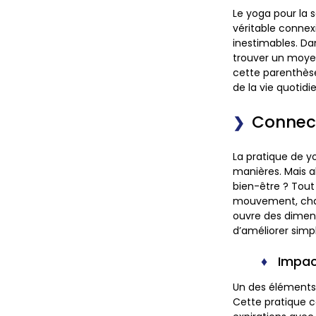
Le yoga pour la 
véritable connex
inestimables. Da
trouver un moyen
cette parenthèse
de la vie quotidi
Connect
La pratique de y
manières. Mais a
bien-être ? Tou
mouvement, chaq
ouvre des dimen
d’améliorer simp
Impac
Un des éléments 
Cette pratique co