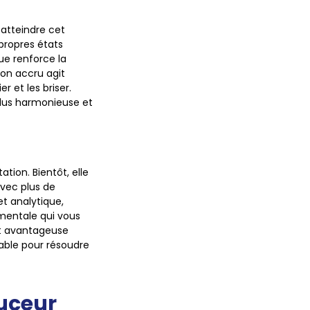
 atteindre cet
 propres états
que renforce la
ion accru agit
 et les briser.
plus harmonieuse et
ion. Bientôt, elle
avec plus de
et analytique,
 mentale qui vous
nt avantageuse
table pour résoudre
ouceur