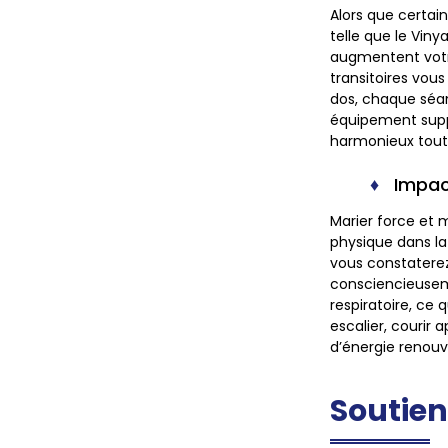
Alors que certain
telle que le Vin
augmentent votre
transitoires vous
dos, chaque séa
équipement suppl
harmonieux tout 
Impac
Marier force et 
physique dans la
vous constaterez 
consciencieusem
respiratoire, ce
escalier, courir
d’énergie renouve
Soutien