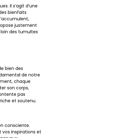
s. Il s’agit d’une
des bienfaits
 s’accumulent,
propose justement
 loin des tumultes
de bien des
ndamental de notre
rement, chaque
er son corps,
ontente pas
riche et soutenu.
on consciente.
 vos inspirations et