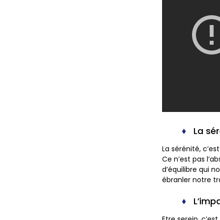
La sé
La sérénité, c’e
Ce n’est pas l’ab
d’équilibre qui n
ébranler notre tra
L’impa
Etre serein, c’e