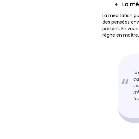
La mé
La méditation gu
des pensées envah
présent. En vous
règne en maître
Un
ca
in
mi
tr