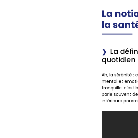
La noti
la sant
La défin
quotidien
Ah, la sérénité 
mental et émotion
tranquille, c’est
parle souvent des
intérieure pourra