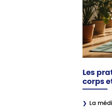
Les pra
corps e
La médit