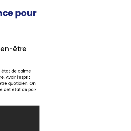
nce pour
bien-être
t état de calme
 Avoir l’esprit
être quotidien
. On
re cet état de paix