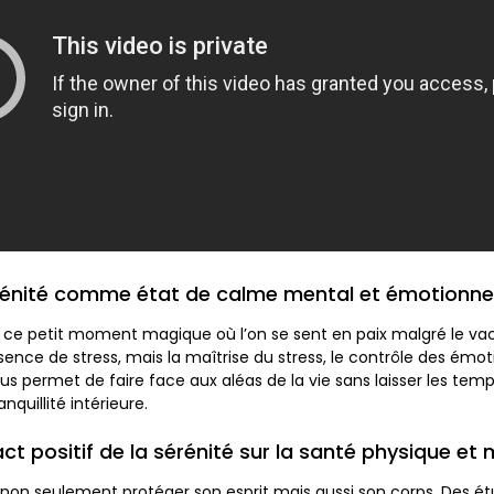
rénité comme état de calme mental et émotionne
st ce petit moment magique où l’on se sent en paix malgré le v
sence de stress, mais la maîtrise du stress, le contrôle des émot
ous permet de faire face aux aléas de la vie sans laisser les tem
nquillité intérieure.
ct positif de la sérénité sur la santé physique et
st non seulement protéger son esprit mais aussi son corps. Des 