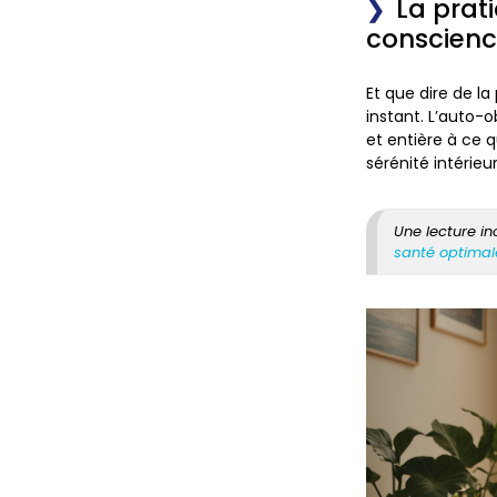
La prat
conscien
Et que dire de l
instant. L’auto-o
et entière à ce q
sérénité intérieur
Une lecture i
santé optimal