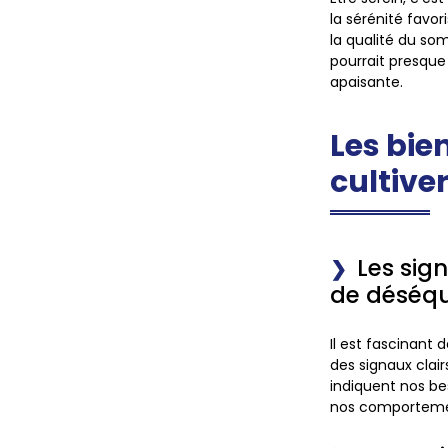
la sérénité favor
la qualité du so
pourrait presque
apaisante.
Les bie
cultiver
Les sig
de déséqu
Il est fascinant
des signaux clair
indiquent nos bes
nos comportemen