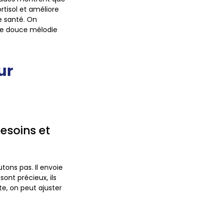
rtisol et améliore
e santé. On
une douce mélodie
ur
esoins et
tons pas. Il envoie
sont précieux, ils
te, on peut ajuster