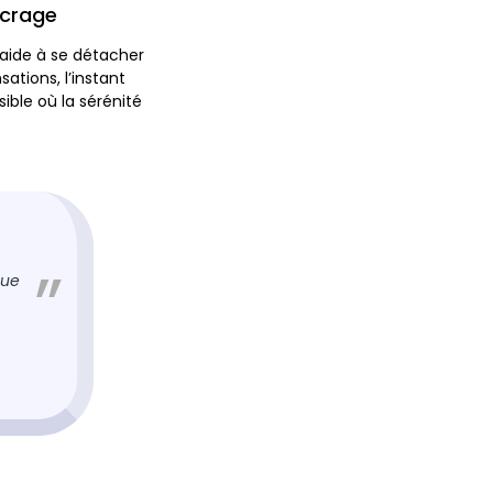
ncrage
 aide à se détacher
sations, l’instant
ible où la sérénité
que