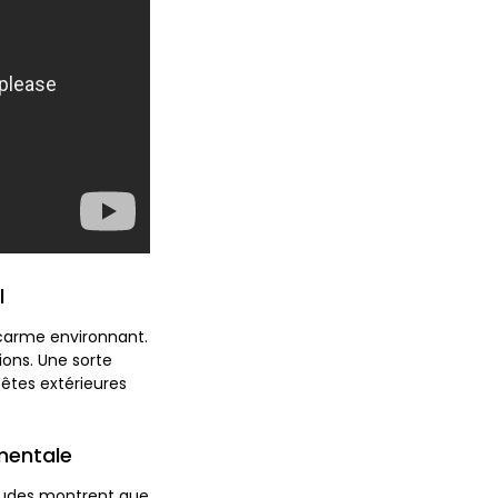
l
acarme environnant.
ions. Une sorte
pêtes extérieures
 mentale
études montrent que