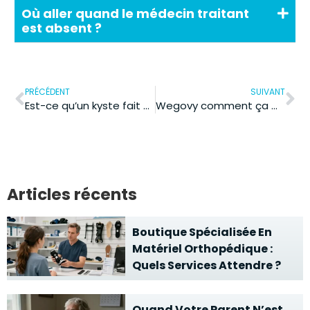
Où aller quand le médecin traitant
est absent ?
PRÉCÉDENT
SUIVANT
Est-ce qu’un kyste fait mal et quels sont les signes d’alerte ?
Wegovy comment ça marche : le mécanisme, la posologie et les effets ?
Articles récents
Boutique Spécialisée En
Matériel Orthopédique :
Quels Services Attendre ?
Quand Votre Parent N’est