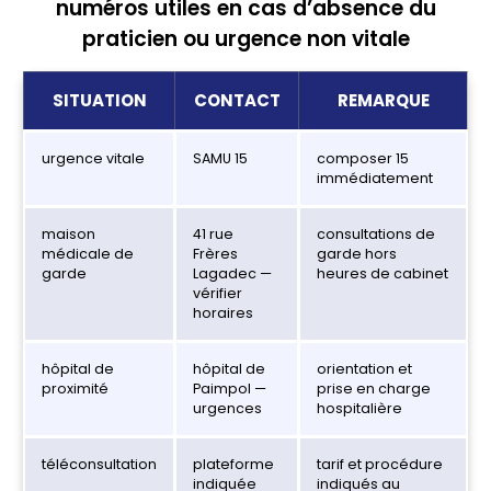
numéros utiles en cas d’absence du
praticien ou urgence non vitale
SITUATION
CONTACT
REMARQUE
urgence vitale
SAMU 15
composer 15
immédiatement
maison
41 rue
consultations de
médicale de
Frères
garde hors
garde
Lagadec —
heures de cabinet
vérifier
horaires
hôpital de
hôpital de
orientation et
proximité
Paimpol —
prise en charge
urgences
hospitalière
téléconsultation
plateforme
tarif et procédure
indiquée
indiqués au