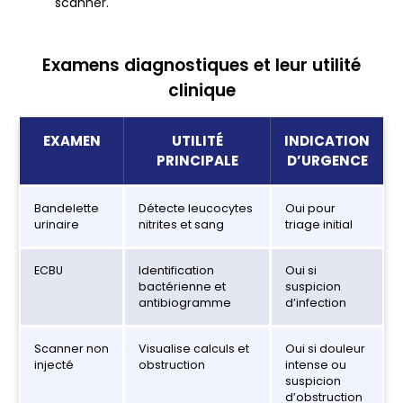
scanner.
Examens diagnostiques et leur utilité
clinique
EXAMEN
UTILITÉ
INDICATION
PRINCIPALE
D’URGENCE
Bandelette
Détecte leucocytes
Oui pour
urinaire
nitrites et sang
triage initial
ECBU
Identification
Oui si
bactérienne et
suspicion
antibiogramme
d’infection
Scanner non
Visualise calculs et
Oui si douleur
injecté
obstruction
intense ou
suspicion
d’obstruction