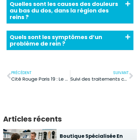
Quelles sont les causes des douleurs
au bas du dos, dans la région des
reins ?
Quels sont les symptômes d’un
problème de rein ?
PRÉCÉDENT
SUIVANT
Cité Rouge Paris 19 : Le quartier est-il sûr après la réhabilitation 2024 ?
Suivi des traitements chroniques : quand le pharmacien fait la différence
Articles récents
Boutique Spécialisée En