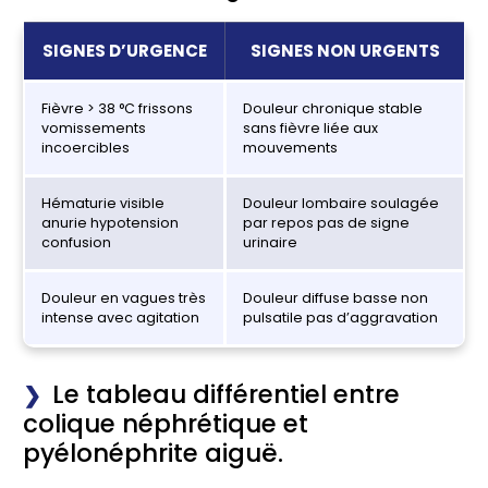
SIGNES D’URGENCE
SIGNES NON URGENTS
Fièvre > 38 °C frissons
Douleur chronique stable
vomissements
sans fièvre liée aux
incoercibles
mouvements
Hématurie visible
Douleur lombaire soulagée
anurie hypotension
par repos pas de signe
confusion
urinaire
Douleur en vagues très
Douleur diffuse basse non
intense avec agitation
pulsatile pas d’aggravation
Le tableau différentiel entre
colique néphrétique et
pyélonéphrite aiguë.