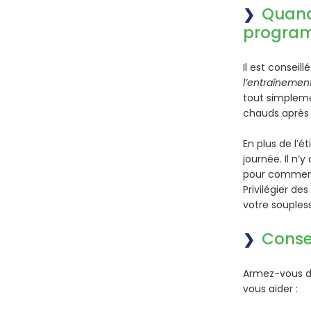
Quand
program
Il est conseil
l’entraînemen
tout simplem
chauds après l
En plus de l’
journée. Il n’
pour commence
Privilégier d
votre souples
Consei
Armez-vous de 
vous aider :