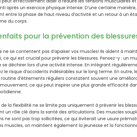
 peut effectivement aider à réduire les tensions musculaires et l
nti après un exercice physique intense. D’une certaine manière,
t entre la phase de haut niveau d’activité et un retour à un éta
erne du corps.
enfaits pour la prévention des blessure
s ne se contentent pas d’apaiser vos muscles! Ils aident à maint
ité, ce qui est crucial pour prévenir les blessures. Pensez-y : un 
 se déchirer lors d’une activité intense. En intégrant régulière
 le risque d’accidents indésirables sur le long terme. En outre, 
routine d’étirements réguliers constatent souvent une améliora
mouvement, ce qui peut inspirer une plus grande efficacité dan
uotidienne.
 de la flexibilité ne se limite pas uniquement à prévenir les bless
t un rôle clé dans la santé des articulations. Des muscles soup
ons ne sont pas trop sollicitées, ce qui éviterait une usure prématu
es muscles, on maintient également la jeunesse et la fonctionnal