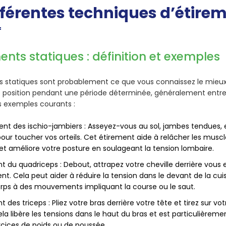
fférentes techniques d’étire
ents statiques : définition et exemples
s statiques
sont probablement ce que vous connaissez le mieux. 
 position pendant une période déterminée, généralement entre
s exemples courants :
ent des ischio-jambiers
: Asseyez-vous au sol, jambes tendues,
pour toucher vos orteils. Cet étirement aide à relâcher les muscle
t améliore votre posture en soulageant la tension lombaire.
nt du quadriceps
: Debout, attrapez votre cheville derrière vous
ent. Cela peut aider à réduire la tension dans le devant de la cui
orps à des mouvements impliquant la course ou le saut.
t des triceps
: Pliez votre bras derrière votre tête et tirez sur v
la libère les tensions dans le haut du bras et est particulièrem
rcices de poids ou de poussée.