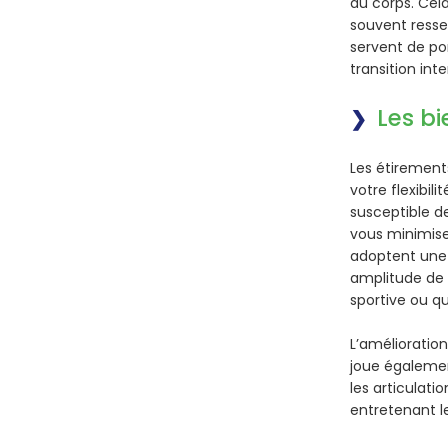
du corps. Cela
souvent resse
servent de pon
transition int
Les bi
Les étirement
votre flexibil
susceptible de
vous minimisez
adoptent une 
amplitude de 
sportive ou q
L’amélioration
joue égalemen
les articulati
entretenant l