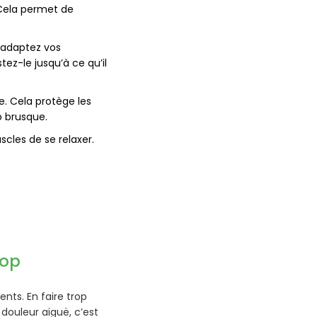
 Cela permet de
s adaptez vos
ez-le jusqu’à ce qu’il
e. Cela protège les
p brusque.
les de se relaxer.
rop
nts. En faire trop
douleur aiguë, c’est