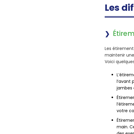
Les di
Étirem
Les
étirement
maintenir une
Voici quelque
L’étirem
l’avant 
jambes e
Étireme
l’étirem
votre c
Étiremen
main. Ce
des exe