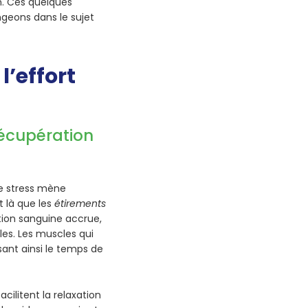
n. Ces quelques
ngeons dans le sujet
l’effort
récupération
Ce stress mène
t là que les
étirements
ation sanguine accrue,
les. Les muscles qui
sant ainsi le temps de
cilitent la relaxation