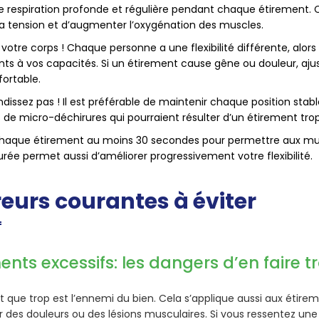
e respiration profonde et régulière pendant chaque étirement.
la tension et d’augmenter l’oxygénation des muscles.
votre corps ! Chaque personne a une flexibilité différente, alor
ts à vos capacités. Si un étirement cause gêne ou douleur, ajust
fortable.
dissez pas ! Il est préférable de maintenir chaque position stabl
de micro-déchirures qui pourraient résulter d’un étirement tro
haque étirement au moins 30 secondes pour permettre aux musc
rée permet aussi d’améliorer progressivement votre flexibilité.
reurs courantes à éviter
ents excessifs: les dangers d’en faire t
 que trop est l’ennemi du bien. Cela s’applique aussi aux étireme
 des douleurs ou des lésions musculaires. Si vous ressentez une 