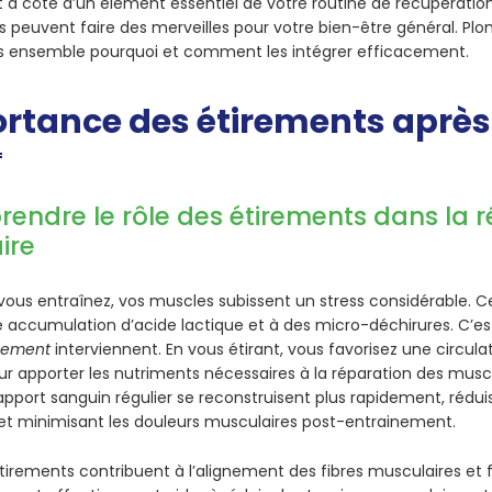
à côté d’un élément essentiel de votre routine de récupératio
s peuvent faire des merveilles pour votre bien-être général. Plo
s ensemble pourquoi et comment les intégrer efficacement.
rtance des étirements après 
endre le rôle des étirements dans la 
ire
vous entraînez, vos muscles subissent un stress considérable. 
 accumulation d’acide lactique et à des micro-déchirures. C’es
înement
interviennent. En vous étirant, vous favorisez une circul
our apporter les nutriments nécessaires à la réparation des musc
apport sanguin régulier se reconstruisent plus rapidement, rédui
et minimisant les douleurs musculaires post-entrainement.
étirements contribuent à l’alignement des fibres musculaires et fa