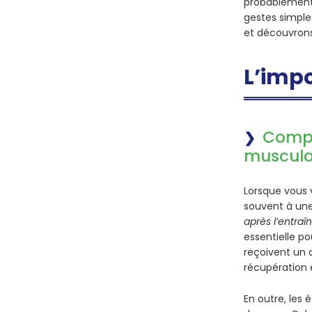
probablement 
gestes simple
et découvron
L’impo
Compr
muscula
Lorsque vous 
souvent à une
après l’entra
essentielle p
reçoivent un 
récupération 
En outre, les 