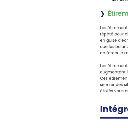
Étire
Les
étiremen
répété pour a
en guise d’éc
que les balan
de forcer le
Les étirement
augmentant le
Ces étirements
simuler des si
étoilés vous 
Intégr