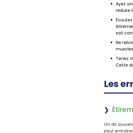
Ayez un
réduire 
Écoutez 
étiremen
soit con
Ne rebon
muscles 
Tenez c
Cette du
Les er
Étirem
On dit souvent
peut entraîner