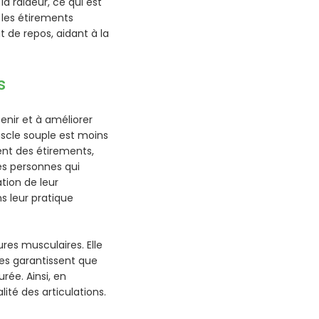
a raideur, ce qui est
 les étirements
t de repos, aidant à la
s
enir et à améliorer
muscle souple est moins
ment des étirements,
les personnes qui
tion de leur
s leur pratique
ures musculaires. Elle
les garantissent que
rée. Ainsi, en
ité des articulations.