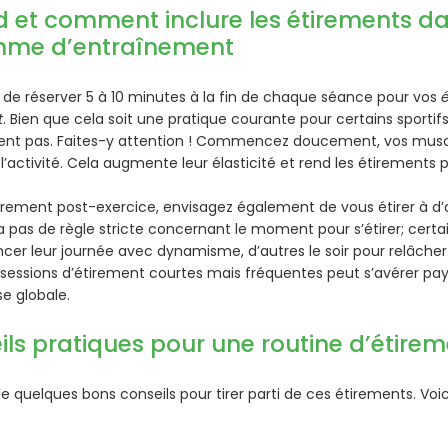
 et comment inclure les étirements d
me d’entraînement
lé de réserver 5 à 10 minutes à la fin de chaque séance pour vos
t
. Bien que cela soit une pratique courante pour certains sportif
ent pas. Faites-y attention ! Commencez doucement, vos musc
’activité. Cela augmente leur élasticité et rend les étirements p
étirement post-exercice, envisagez également de vous étirer à 
y a pas de règle stricte concernant le moment pour s’étirer; certa
r leur journée avec dynamisme, d’autres le soir pour relâcher
es sessions d’étirement courtes mais fréquentes peut s’avérer p
se globale.
ls pratiques pour une routine d’étirem
quelques bons conseils pour tirer parti de ces étirements. Voici