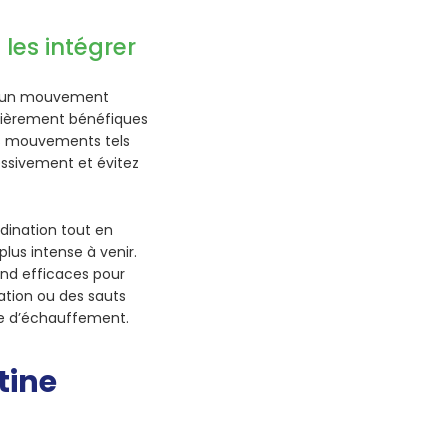
les intégrer
nt un mouvement
ulièrement bénéfiques
es mouvements tels
essivement et évitez
dination tout en
lus intense à venir.
end efficaces pour
tation ou des sauts
ne d’échauffement.
tine