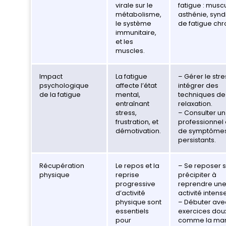
virale sur le
fatigue : muscu
métabolisme,
asthénie, syn
le système
de fatigue chr
immunitaire,
et les
muscles.
Impact
La fatigue
– Gérer le stre
psychologique
affecte l’état
intégrer des
de la fatigue
mental,
techniques de
entraînant
relaxation.
stress,
– Consulter un
frustration, et
professionnel
démotivation.
de symptôme
persistants.
Récupération
Le repos et la
– Se reposer 
physique
reprise
précipiter à
progressive
reprendre un
d’activité
activité intens
physique sont
– Débuter ave
essentiels
exercices dou
pour
comme la mar