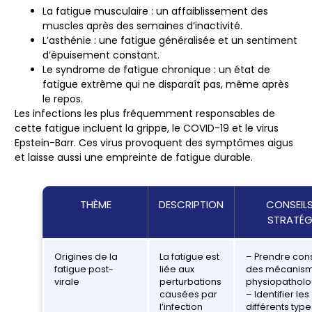
La fatigue musculaire
: un affaiblissement des
muscles après des semaines d’inactivité.
L’asthénie
: une fatigue généralisée et un sentiment
d’épuisement constant.
Le syndrome de fatigue chronique
: un état de
fatigue extrême qui ne disparaît pas, même après
le repos.
Les infections les plus fréquemment responsables de
cette fatigue incluent la
grippe
, le
COVID-19
et le
virus
Epstein-Barr
. Ces virus provoquent des symptômes aigus
et laisse aussi une empreinte de fatigue durable.
THÈME
DESCRIPTION
CONSEILS
STRATÉG
Origines de la
La fatigue est
– Prendre con
fatigue post-
liée aux
des mécanis
virale
perturbations
physiopatholo
causées par
– Identifier les
l’infection
différents typ