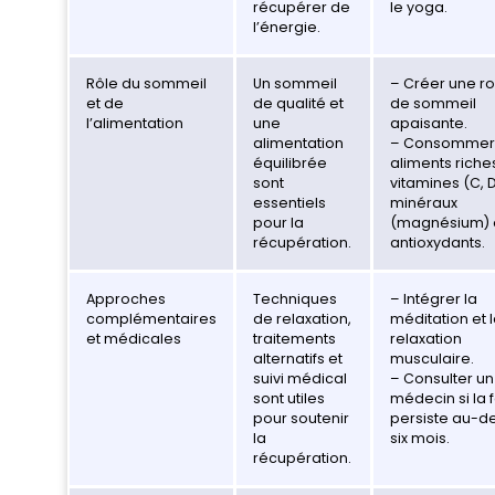
récupérer de
le yoga.
l’énergie.
Rôle du sommeil
Un sommeil
– Créer une ro
et de
de qualité et
de sommeil
l’alimentation
une
apaisante.
alimentation
– Consommer
équilibrée
aliments riche
sont
vitamines (C, D
essentiels
minéraux
pour la
(magnésium) 
récupération.
antioxydants.
Approches
Techniques
– Intégrer la
complémentaires
de relaxation,
méditation et 
et médicales
traitements
relaxation
alternatifs et
musculaire.
suivi médical
– Consulter un
sont utiles
médecin si la 
pour soutenir
persiste au-d
la
six mois.
récupération.