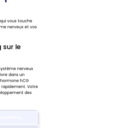
 qui vous touche
ème nerveux et vos
 sur le
 système nerveux
ivre dans un
 l hormone hCG
s rapidement. Votre
veloppement des
imentaires