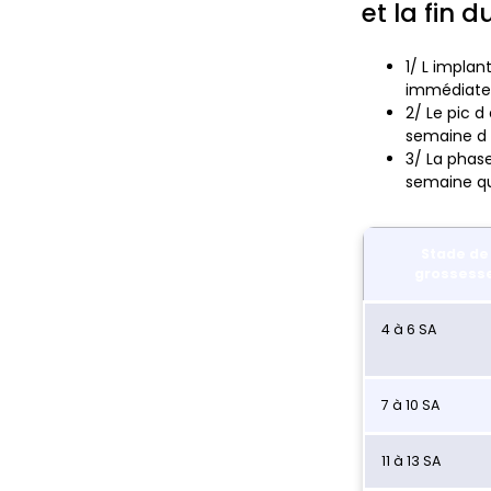
et la fin 
1/
L implant
immédiate
2/
Le pic 
semaine d
3/
La phase
semaine qu
Stade de
grossess
4 à 6 SA
7 à 10 SA
11 à 13 SA