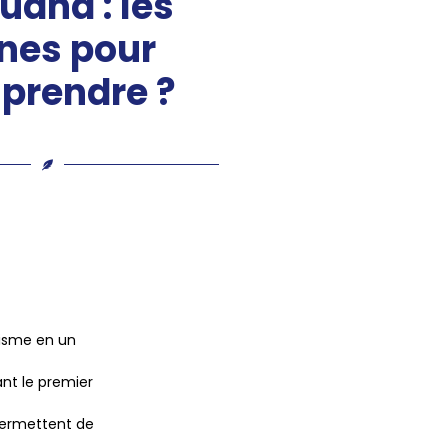
uand : les
nes pour
prendre ?
nisme en un
nt le premier
permettent de