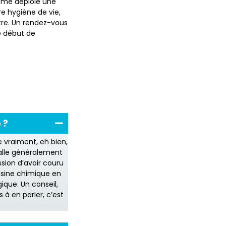
sme déploie une
e hygiène de vie,
tre. Un rendez-vous
e début de
 ?
 vraiment, eh bien,
talle généralement
ssion d’avoir couru
usine chimique en
gique. Un conseil,
 à en parler, c’est