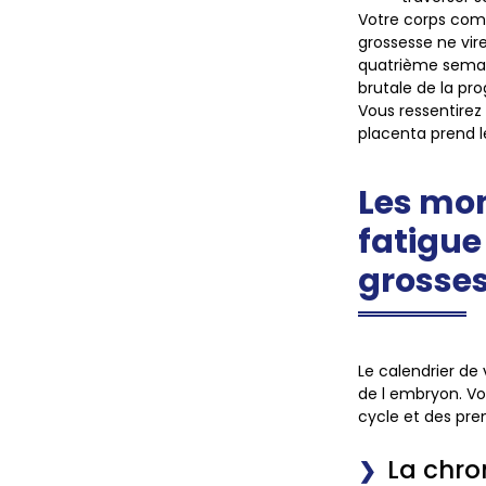
Votre corps comm
grossesse ne vire
quatrième semain
brutale de la pr
Vous ressentire
placenta prend l
Les mom
fatigue
grosse
Le calendrier de
de l embryon. Vo
cycle et des pre
La chro