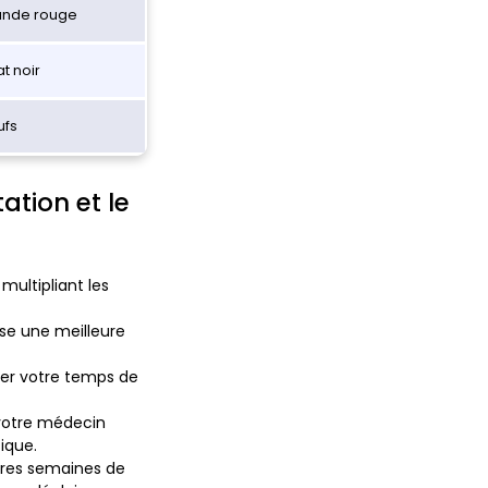
ande rouge
t noir
ufs
ation et le
ultipliant les
se une meilleure
ger votre temps de
 votre médecin
ique.
ières semaines de