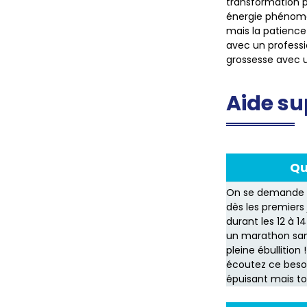
transformation 
énergie phénomén
mais la patience
avec un professi
grossesse avec u
Aide s
Qu
On se demande s
dès les premiers 
durant les 12 à 
un marathon sans
pleine ébullition 
écoutez ce besoi
épuisant mais to