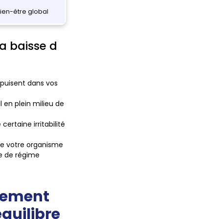
ien-être global
a baisse d
s puisent dans vos
en plein milieu de
rtaine irritabilité
de votre organisme
se de régime
isement
quilibre