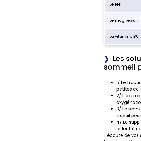
Le fer
Le magnésium
La vitamine B9
Les solu
sommeil po
1/
Le fract
petites col
2/
L exerc
oxygénation
3/
Le repo
travail pou
4/
La supp
aident à c
L écoute de vos 