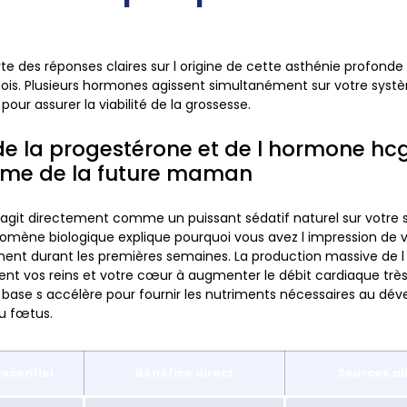
te des réponses claires sur l origine de cette asthénie profonde
ois. Plusieurs hormones agissent simultanément sur votre syst
 pour assurer la viabilité de la grossesse.
 de la progestérone et de l hormone hcg
sme de la future maman
 agit directement comme un puissant sédatif naturel sur votre
omène biologique explique pourquoi vous avez l impression de v
anent durant les premières semaines. La production massive de
ent vos reins et votre cœur à augmenter le débit cardiaque trè
base s accélère pour fournir les nutriments nécessaires au dé
u fœtus.
ssentiel
Bénéfice direct
Sources al