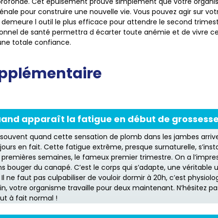
profonde. Cet épuisement prouve simplement que votre organi
ale pour construire une nouvelle vie. Vous pouvez agir sur votr
 demeure l outil le plus efficace pour attendre le second trimes
onnel de santé permettra d écarter toute anémie et de vivre c
ne totale confiance.
upplémentaire
and apparaît la fatigue en début de grossesse
ouvent quand cette sensation de plomb dans les jambes arrive
jours en fait. Cette fatigue extrême, presque surnaturelle, s’ins
14 premières semaines, le fameux premier trimestre. On a l’impre
 bouger du canapé. C’est le corps qui s’adapte, une véritable 
! Il ne faut pas culpabiliser de vouloir dormir à 20h, c’est physiolo
n, votre organisme travaille pour deux maintenant. N’hésitez pas
ut à fait normal !