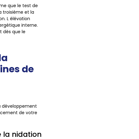
me que le test de
 troisième et la
n. L élévation
ergétique interne.
t dès que le
la
ines de
 au développement
ancement de votre
 la nidation