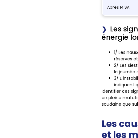
Après 14 SA
Les sig
énergie l
1/
Les naus
réserves e
2/
Les sies
la journée 
3/
L instab
indiquent q
Identifier ces 
en pleine mutati
soudaine que su
Les cau
et les 