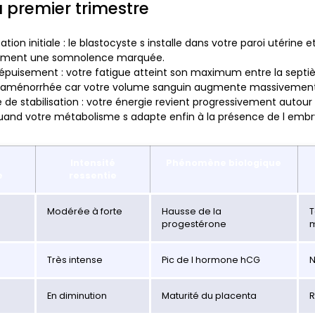
du premier trimestre
ation initiale
: le blastocyste s installe dans votre paroi utérine 
ment une somnolence marquée.
d épuisement
: votre fatigue atteint son maximum entre la septi
 aménorrhée car votre volume sanguin augmente massivement
 de stabilisation
: votre énergie revient progressivement autour
and votre métabolisme s adapte enfin à la présence de l embr
Intensité
Phénomène biologique
e
ressentie
Modérée à forte
Hausse de la
T
progestérone
Très intense
Pic de l hormone hCG
N
En diminution
Maturité du placenta
R