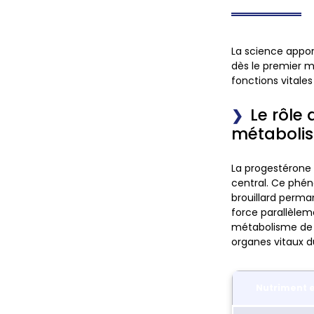
La science appor
dès le premier m
fonctions vitales
Le rôle
métaboli
La progestérone
central. Ce phén
brouillard perm
force parallèlem
métabolisme de 
organes vitaux d
Nutriment e