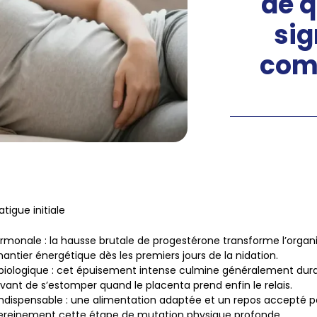
de q
sig
com
tigue initiale
hormonale
: la hausse brutale de progestérone transforme l’orga
hantier énergétique dès les premiers jours de la nidation.
biologique
: cet épuisement intense culmine généralement dura
vant de s’estomper quand le placenta prend enfin le relais.
 indispensable
: une alimentation adaptée et un repos accepté 
sereinement cette étape de mutation physique profonde.