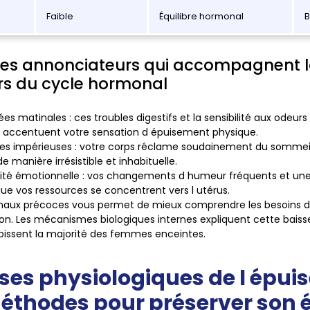
Faible
Équilibre hormonal
B
nes annonciateurs qui accompagnent l
ors du cycle hormonal
ées matinales
: ces troubles digestifs et la sensibilité aux odeur
t accentuent votre sensation d épuisement physique.
tes impérieuses
: votre corps réclame soudainement du sommeil 
de manière irrésistible et inhabituelle.
ilité émotionnelle
: vos changements d humeur fréquents et une ce
ue vos ressources se concentrent vers l utérus.
signaux précoces vous permet de mieux comprendre les besoins 
on. Les mécanismes biologiques internes expliquent cette bais
bissent la majorité des femmes enceintes.
ses physiologiques de l épu
méthodes pour préserver son é