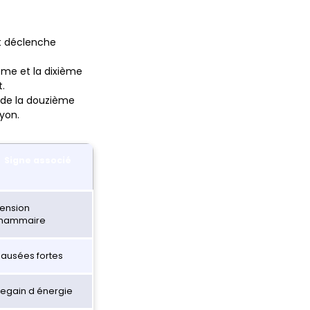
et déclenche
ème et la dixième
.
 de la douzième
yon.
Signe associé
ension
mammaire
ausées fortes
egain d énergie