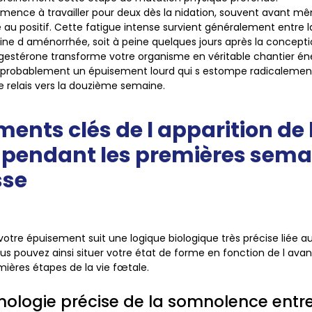
ence à travailler pour deux dès la nidation, souvent avant mê
 au positif. Cette fatigue intense survient généralement entre la
e d aménorrhée, soit à peine quelques jours après la conceptio
ogestérone transforme votre organisme en véritable chantier én
z probablement un épuisement lourd qui s estompe radicalemen
e relais vers la douzième semaine.
ents clés de l apparition de 
 pendant les premières sema
sse
 votre épuisement suit une logique biologique très précise liée
us pouvez ainsi situer votre état de forme en fonction de l av
mières étapes de la vie fœtale.
nologie précise de la somnolence entre