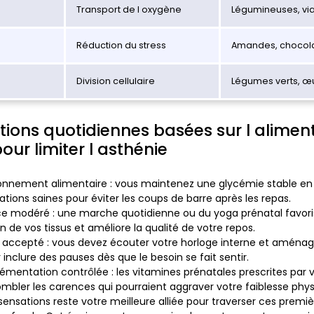
Transport de l oxygène
Légumineuses, vi
Réduction du stress
Amandes, chocola
Division cellulaire
Légumes verts, œ
tions quotidiennes basées sur l aliment
ur limiter l asthénie
ionnement alimentaire
: vous maintenez une glycémie stable en m
lations saines pour éviter les coups de barre après les repas.
ice modéré
: une marche quotidienne ou du yoga prénatal favori
 de vos tissus et améliore la qualité de votre repos.
s accepté
: vous devez écouter votre horloge interne et aména
r inclure des pauses dès que le besoin se fait sentir.
lémentation contrôlée
: les vitamines prénatales prescrites par
ombler les carences qui pourraient aggraver votre faiblesse phys
sensations reste votre meilleure alliée pour traverser ces prem