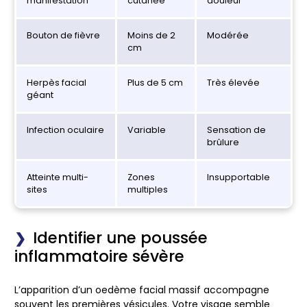
manifestation
cutanée
douleur
Bouton de fièvre
Moins de 2
Modérée
cm
Herpès facial
Plus de 5 cm
Très élevée
géant
Infection oculaire
Variable
Sensation de
brûlure
Atteinte multi-
Zones
Insupportable
sites
multiples
Identifier une poussée
inflammatoire sévère
L’apparition d’un oedème facial massif accompagne
souvent les premières vésicules. Votre visage semble