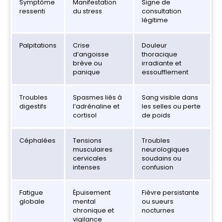
Symptôme
Manifestation
Signe de
ressenti
du stress
consultation
légitime
Palpitations
Crise
Douleur
d’angoisse
thoracique
brève ou
irradiante et
panique
essoufflement
Troubles
Spasmes liés à
Sang visible dans
digestifs
l’adrénaline et
les selles ou perte
cortisol
de poids
Céphalées
Tensions
Troubles
musculaires
neurologiques
cervicales
soudains ou
intenses
confusion
Fatigue
Épuisement
Fièvre persistante
globale
mental
ou sueurs
chronique et
nocturnes
vigilance