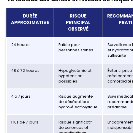
DURÉE
RISQUE
RECOMMA
APPROXIMATIVE
PRINCIPAL
PRATI
OBSERVÉ
24 heures
Faible pour
Surveillance
personnes saines
et hydratatio
suffisante
48 à 72 heures
Hypoglycémie et
Éviter si pris
hypotension
médicament
possibles
comorbidité
4 à 7 jours
Risque augmenté
Suivi médical
de déséquilibre
recommandé 
hydro‑électrolytique
préalable
Plus de 7 jours
Risque significatif
Encadrement
de carences et
indispensabl
complications