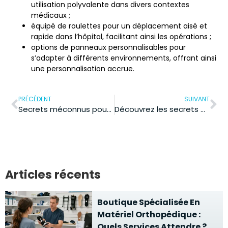
utilisation polyvalente dans divers contextes
médicaux ;
équipé de
roulettes
pour un déplacement aisé et
rapide dans l’hôpital, facilitant ainsi les opérations ;
options de
panneaux
personnalisables pour
s’adapter à différents environnements, offrant ainsi
une personnalisation accrue.
PRÉCÉDENT
SUIVANT
Secrets méconnus pour apaiser l’esprit : techniques de relaxation antistress
Découvrez les secrets oubliés des rituels naturels pour un visage éclatant
Articles récents
Boutique Spécialisée En
Matériel Orthopédique :
Quels Services Attendre ?