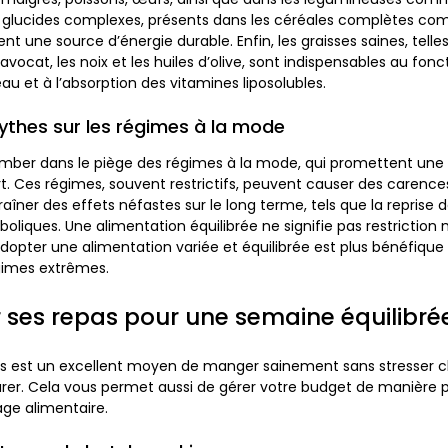
s glucides complexes, présents dans les céréales complètes co
sent une source d’énergie durable. Enfin, les graisses saines, telle
avocat, les noix et les huiles d’olive, sont indispensables au fo
au et à l’absorption des vitamines liposolubles.
ythes sur les régimes à la mode
 tomber dans le piège des régimes à la mode, qui promettent une
rt. Ces régimes, souvent restrictifs, peuvent causer des carenc
raîner des effets néfastes sur le long terme, tels que la reprise 
liques. Une alimentation équilibrée ne signifie pas restriction 
dopter une alimentation variée et équilibrée est plus bénéfique
gimes extrêmes.
er ses repas pour une semaine équilibré
pas est un excellent moyen de manger sainement sans stresser 
arer. Cela vous permet aussi de gérer votre budget de manière p
lage alimentaire.