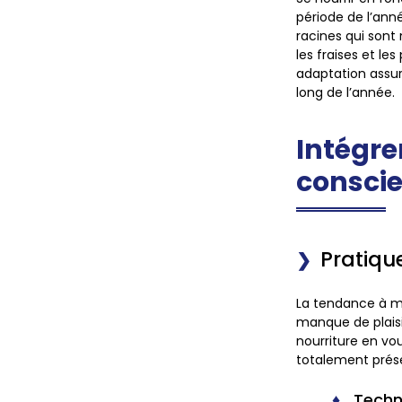
période de l’ann
racines qui sont
les fraises et le
adaptation assur
long de l’année.
Intégr
consci
Pratiqu
La tendance à m
manque de plaisi
nourriture en vou
totalement prése
Techn