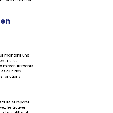
ien
our maintenir une
 comme les
 de micronutriments
 les glucides
les fonctions
struire et réparer
vez les trouver
les lentilles et