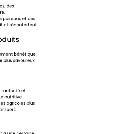
es, des
ré.
es poireaux et des
f et réconfortant.
oduits
lement bénéfique
re plus savoureux
à maturité et
r nutritive
es agricoles plus
ansport.
nt à une certaine