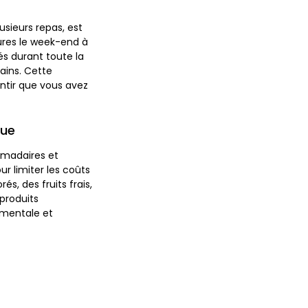
sieurs repas, est
ures le week-end à
és durant toute la
sains. Cette
antir que vous avez
que
omadaires et
ur limiter les coûts
s, des fruits frais,
produits
 mentale et