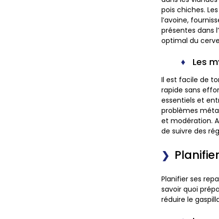
pois chiches. Le
l’avoine, fournis
présentes dans l’
optimal du cerve
Les m
Il est facile de
rapide sans effo
essentiels et ent
problèmes métabo
et modération. A
de suivre des ré
Planifi
Planifier ses re
savoir quoi prép
réduire le gaspil