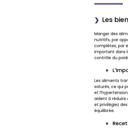
Les bie
Manger des alime
nutritifs, par o
complètes, par e
important dans la
contrôle du poid
L’imp
Les aliments tra
saturés, ce qui p
et l’hypertension
aident à réduire
et privilégiez d
équilibrée.
Recett