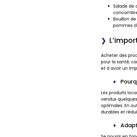
Salade de 
concombres,
Bouillon de
pommes de 
L’impor
Acheter des pro
pour la santé, c
et à avoir un i
Pourqu
Les produits loca
vendus quelques j
optimales. En ou
durables et rédu
Adapt
Se nourrir en fo