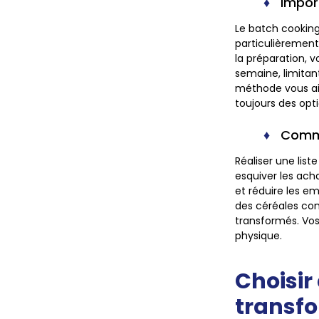
Impor
Le batch cooking
particulièrement
la préparation, 
semaine, limitant
méthode vous aid
toujours des opt
Comme
Réaliser une li
esquiver les acha
et réduire les em
des céréales com
transformés. Vos
physique.
Choisir
transf