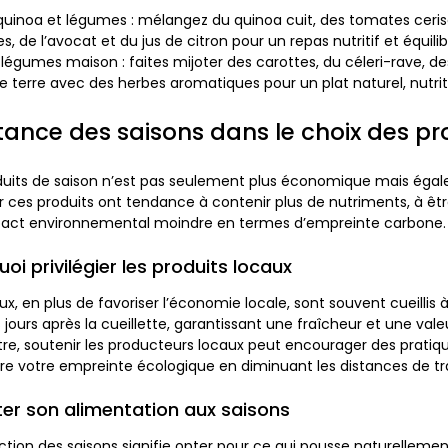
quinoa et légumes : mélangez du quinoa cuit, des tomates ceris
 de l’avocat et du jus de citron pour un repas nutritif et équilib
 légumes maison : faites mijoter des carottes, du céleri-rave, d
terre avec des herbes aromatiques pour un plat naturel, nutriti
tance des saisons dans le choix des pr
duits de saison n’est pas seulement plus économique mais éga
ar ces produits ont tendance à contenir plus de nutriments, à êt
mpact environnemental moindre en termes d’empreinte carbone.
oi privilégier les produits locaux
ux, en plus de favoriser l’économie locale, sont souvent cueillis 
ours après la cueillette, garantissant une fraîcheur et une valeu
tre, soutenir les producteurs locaux peut encourager des pratiqu
ire votre empreinte écologique en diminuant les distances de tr
er son alimentation aux saisons
nction des saisons signifie opter pour ce qui pousse naturelleme