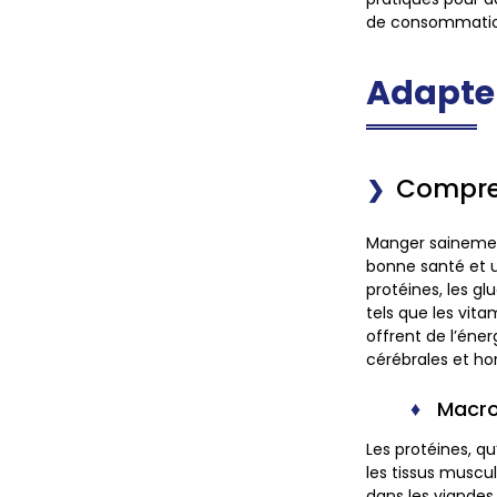
de consommatio
Adapter
Compren
Manger sainement
bonne santé et 
protéines, les g
tels que les vita
offrent de l’énerg
cérébrales et ho
Macro
Les protéines, qu
les tissus muscu
dans les viandes