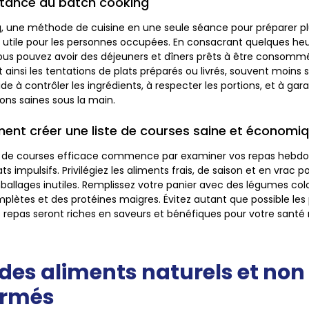
tance du batch cooking
, une méthode de cuisine en une seule séance pour préparer plu
 utile pour les personnes occupées. En consacrant quelques he
vous pouvez avoir des déjeuners et dîners prêts à être consomm
 ainsi les tentations de plats préparés ou livrés, souvent moins 
e à contrôler les ingrédients, à respecter les portions, et à gar
ions saines sous la main.
nt créer une liste de courses saine et économi
ste de courses efficace commence par examiner vos repas hebd
ts impulsifs. Privilégiez les aliments frais, de saison et en vrac po
ballages inutiles. Remplissez votre panier avec des légumes coloré
plètes et des protéines maigres. Évitez autant que possible les 
 repas seront riches en saveurs et bénéfiques pour votre santé
 des aliments naturels et non
ormés