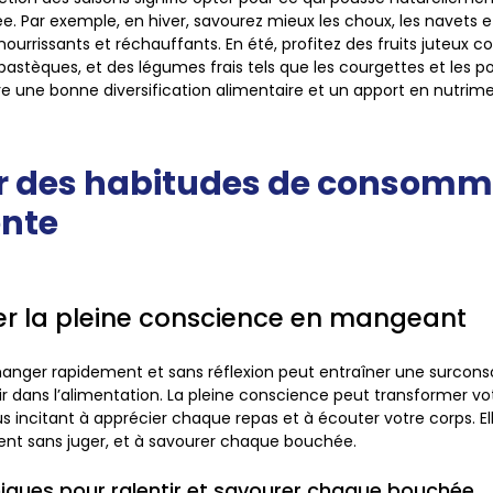
ée. Par exemple, en hiver, savourez mieux les choux, les navets 
 nourrissants et réchauffants. En été, profitez des fruits juteux
s pastèques, et des légumes frais tels que les courgettes et les p
e une bonne diversification alimentaire et un apport en nutrime
er des habitudes de consomm
ente
er la pleine conscience en mangeant
anger rapidement et sans réflexion peut entraîner une surcon
r dans l’alimentation. La pleine conscience peut transformer vot
s incitant à apprécier chaque repas et à écouter votre corps. El
nt sans juger, et à savourer chaque bouchée.
iques pour ralentir et savourer chaque bouchée