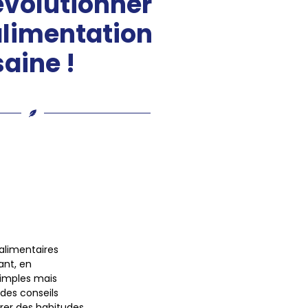
évolutionner
alimentation
saine !
alimentaires
ant, en
simples mais
des conseils
grer des habitudes