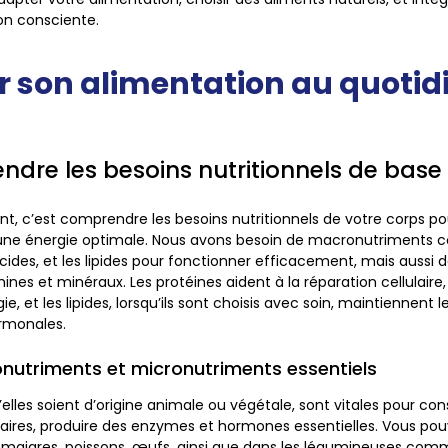
n consciente.
 son alimentation au quotid
dre les besoins nutritionnels de base
, c’est comprendre les besoins nutritionnels de votre corps p
une énergie optimale. Nous avons besoin de macronutriments
lucides, et les lipides pour fonctionner efficacement, mais aussi
mines et minéraux. Les protéines aident à la réparation cellulaire,
ie, et les lipides, lorsqu’ils sont choisis avec soin, maintiennent 
rmonales.
nutriments et micronutriments essentiels
’elles soient d’origine animale ou végétale, sont vitales pour con
laires, produire des enzymes et hormones essentielles. Vous pou
 maigres, poissons, œufs, ainsi que dans les légumineuses comme 