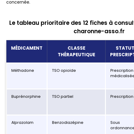
concernée.
Le tableau prioritaire des 12 fiches à consu
charonne-asso.fr
MÉDICAMENT
CLASSE
STATU
THÉRAPEUTIQUE
PRESCRIP
Méthadone
TSO opioïde
Prescription
médicalisé
Buprénorphine
TSO partiel
Prescription
Alprazolam
Benzodiazépine
Sous
ordonnanc