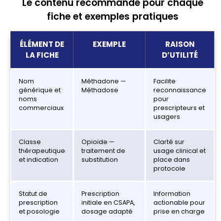
Le contenu recommandé pour chaque
fiche et exemples pratiques
ÉLÉMENT DE
EXEMPLE
RAISON
LA FICHE
D’UTILITÉ
Nom
Méthadone —
Facilite
générique et
Méthadose
reconnaissance
noms
pour
commerciaux
prescripteurs et
usagers
Classe
Opioïde —
Clarté sur
thérapeutique
traitement de
usage clinical et
et indication
substitution
place dans
protocole
Statut de
Prescription
Information
prescription
initiale en CSAPA,
actionable pour
et posologie
dosage adapté
prise en charge