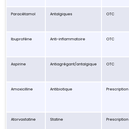
Paracétamol
Antalgiques
OTC
Ibuprofène
Anti-inflammatoire
OTC
Aspirine
Antiagrégant/antalgique
OTC
Amoxicilline
Antibiotique
Prescription
Atorvastatine
Statine
Prescription