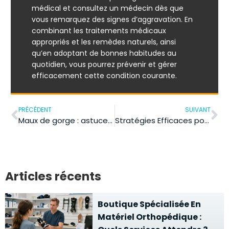
médical et consultez un médecin dès que
vous remarquez des signes d’aggravation. En
combinant les traitements médicaux
appropriés et les remèdes naturels, ainsi
qu’en adoptant de bonnes habitudes au
quotidien, vous pourrez prévenir et gérer
efficacement cette condition courante.
PRÉCÉDENT
SUIVANT
Maux de gorge : astuces et conseils pour prévenir et traiter
Stratégies Efficaces pour Réduire le Stress au Quotidien et Améliorer votre Santé
Articles récents
Boutique Spécialisée En
Matériel Orthopédique :