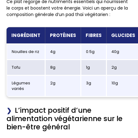
Ce plat regorge de nutriments essentiels qui nourrissent
le corps et boostent votre énergie. Voici un aperçu de la
composition générale d’un pad thaï végétarien :
INGRÉDIENT
PROTÉINES
FIBRES
GLUCIDES
Nouilles de riz
4g
0.5g
40g
Tofu
8g
1g
2g
Légumes
2g
3g
10g
variés
L’impact positif d’une
alimentation végétarienne sur le
bien-être général