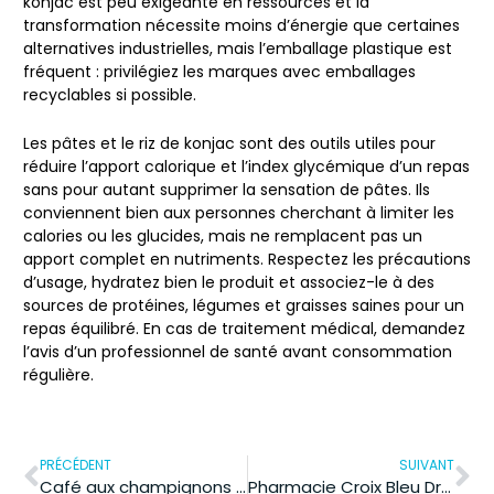
konjac est peu exigeante en ressources et la
transformation nécessite moins d’énergie que certaines
alternatives industrielles, mais l’emballage plastique est
fréquent : privilégiez les marques avec emballages
recyclables si possible.
Les pâtes et le riz de konjac sont des outils utiles pour
réduire l’apport calorique et l’index glycémique d’un repas
sans pour autant supprimer la sensation de pâtes. Ils
conviennent bien aux personnes cherchant à limiter les
calories ou les glucides, mais ne remplacent pas un
apport complet en nutriments. Respectez les précautions
d’usage, hydratez bien le produit et associez-le à des
sources de protéines, légumes et graisses saines pour un
repas équilibré. En cas de traitement médical, demandez
l’avis d’un professionnel de santé avant consommation
régulière.
PRÉCÉDENT
SUIVANT
Café aux champignons adaptogènes : les bienfaits pour la concentration sont-ils réels ?
Pharmacie Croix Bleu Draguignan : les services de santé pour votre famille