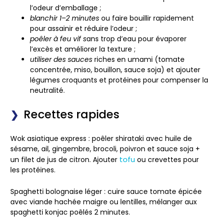
l’odeur d’emballage ;
blanchir 1–2 minutes
ou faire bouillir rapidement
pour assainir et réduire l’odeur ;
poêler à feu vif s
ans trop d’eau pour évaporer
l’excès et améliorer la texture ;
utiliser des sauces
riches en umami (tomate
concentrée, miso, bouillon, sauce soja) et ajouter
légumes croquants et protéines pour compenser la
neutralité.
Recettes rapides
Wok asiatique express
: poêler shirataki avec huile de
sésame, ail, gingembre, brocoli, poivron et sauce soja +
tofu
un filet de jus de citron. Ajouter
ou crevettes pour
les protéines.
Spaghetti bolognaise léger
: cuire sauce tomate épicée
avec viande hachée maigre ou lentilles, mélanger aux
spaghetti konjac poêlés 2 minutes.