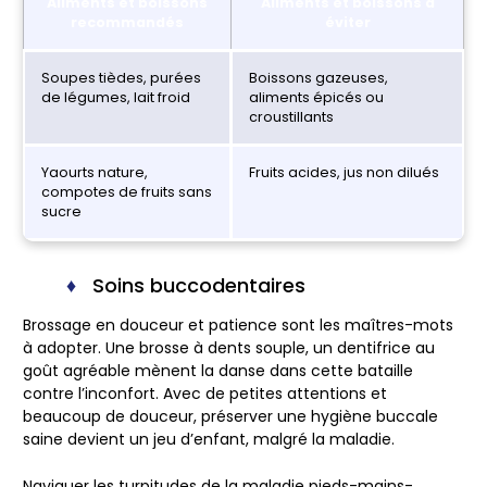
Aliments et boissons
Aliments et boissons à
recommandés
éviter
Soupes tièdes, purées
Boissons gazeuses,
de légumes, lait froid
aliments épicés ou
croustillants
Yaourts nature,
Fruits acides, jus non dilués
compotes de fruits sans
sucre
Soins buccodentaires
Brossage en douceur et patience sont les maîtres-mots
à adopter. Une brosse à dents souple, un dentifrice au
goût agréable mènent la danse dans cette bataille
contre l’inconfort. Avec de petites attentions et
beaucoup de douceur, préserver une hygiène buccale
saine devient un jeu d’enfant, malgré la maladie.
Naviguer les turpitudes de la maladie pieds-mains-