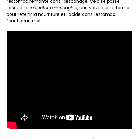
l’estomac remonte dans l’œsophage. Cela se passe
lorsque le
sphincter œsophagien
, une valve qui se ferme
pour retenir la nourriture et l’acide dans l’estomac,
fonctionne mal.