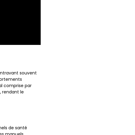
, entravant souvent
portements
al comprise par
, rendant le
nels de santé
 des manuels