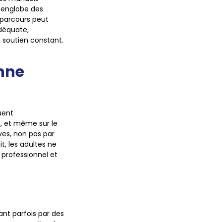
i englobe des
 parcours peut
adéquate,
 soutien constant.
enne
uent
n, et même sur le
ives, non pas par
t, les adultes ne
 professionnel et
ant parfois par des