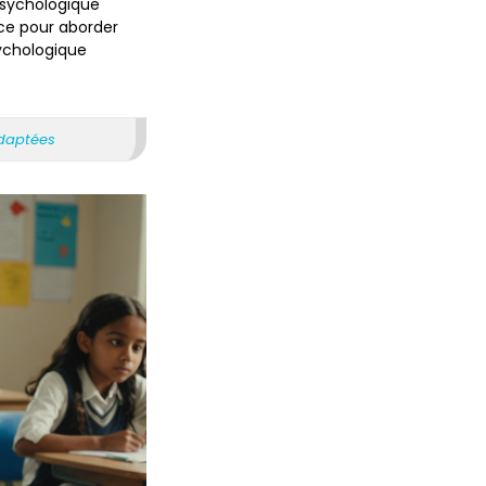
 psychologique
uce pour aborder
ychologique
adaptées