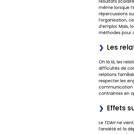
résultats scolai
même lorsque l’e
répercussions sur
l’organisation,
d’emploi. Mais, l
méthodes pour can
Les rela
Oh là là, les rel
difficultés de c
relations familia
respecter les en
communication a
contraintes en 
Effets 
Le
TDAH
ne vient
l’anxiété et la d