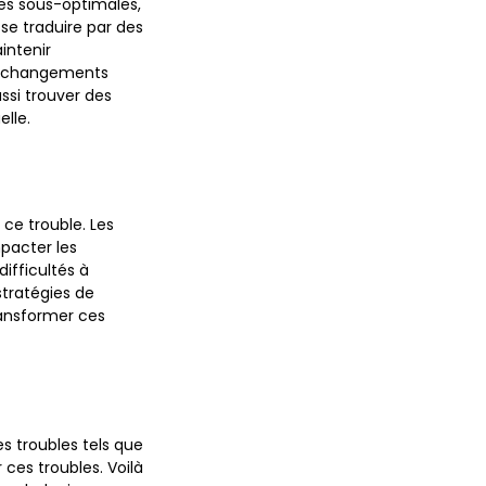
es sous-optimales,
se traduire par des
intenir
ts changements
ssi trouver des
elle.
 ce trouble. Les
mpacter les
difficultés à
stratégies de
ansformer ces
s troubles tels que
 ces troubles. Voilà