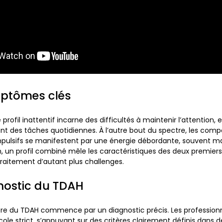
mptômes clés
 profil inattentif incarne des difficultés à maintenir l’attention
t des tâches quotidiennes. À l’autre bout du spectre, les com
mpulsifs se manifestent par une énergie débordante, souvent m
n, un profil combiné mêle les caractéristiques des deux premiers
 traitement d’autant plus challenges.
nostic du TDAH
ère du TDAH commence par un diagnostic précis. Les profession
cole strict, s’appuyant sur des critères clairement définis dans