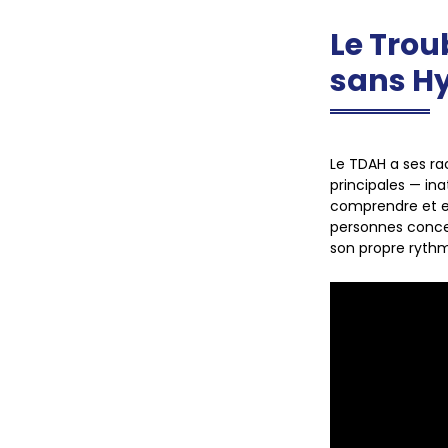
Le Trou
sans Hy
Le
TDAH
a ses ra
principales — ina
comprendre et en
personnes conce
son propre ryth