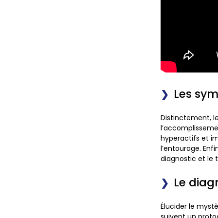
Les sy
Distinctement, le
l’accomplissemen
hyperactifs et i
l’entourage. Enfi
diagnostic et le
Le diag
Élucider le myst
suivent un proto