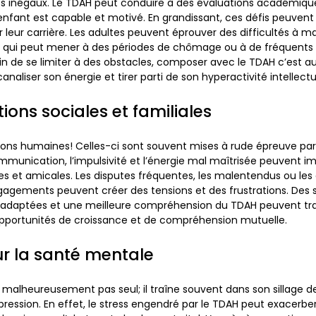
res inégaux. Le TDAH peut conduire à des évaluations académiqu
nfant est capable et motivé. En grandissant, ces défis peuvent 
 leur carrière. Les adultes peuvent éprouver des difficultés à ma
 ce qui peut mener à des périodes de chômage ou à de fréquen
oin de se limiter à des obstacles, composer avec le TDAH c’est au
aliser son énergie et tirer parti de son hyperactivité intellectu
tions sociales et familiales
ations humaines! Celles-ci sont souvent mises à rude épreuve par
ommunication, l’impulsivité et l’énergie mal maîtrisée peuvent i
les et amicales. Les disputes fréquentes, les malentendus ou les 
gagements peuvent créer des tensions et des frustrations. Des 
daptées et une meilleure compréhension du TDAH peuvent tr
opportunités de croissance et de compréhension mutuelle.
sur la santé mentale
 malheureusement pas seul; il traîne souvent dans son sillage de
épression. En effet, le stress engendré par le TDAH peut exacerber