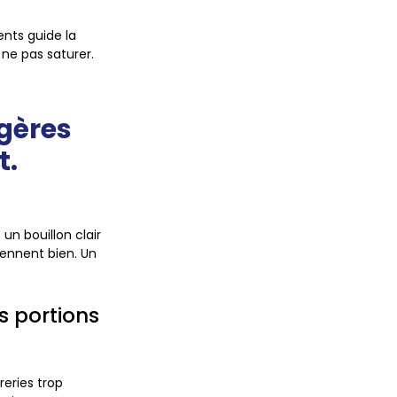
ents guide la
 ne pas saturer.
égères
t.
un bouillon clair
iennent bien. Un
rs portions
reries trop