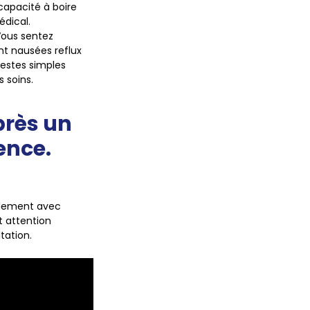
capacité à boire
édical.
 Vous sentez
nt nausées reflux
gestes simples
s soins.
près un
ence.
alement avec
t attention
tation.