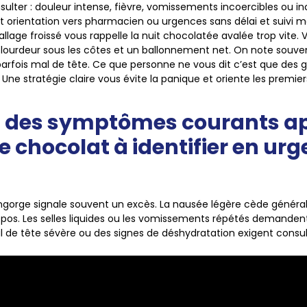
sulter
: douleur intense, fièvre, vomissements incoercibles ou in
orientation vers pharmacien ou urgences sans délai et suivi m
allage froissé vous rappelle la nuit chocolatée avalée trop vite.
ourdeur sous les côtes et un ballonnement net. On note souve
 parfois mal de tête. Ce que personne ne vous dit c’est que des 
. Une stratégie claire vous évite la panique et oriente les premier
n des symptômes courants a
e chocolat à identifier en urg
engorge signale souvent un excès. La nausée légère cède génér
epos. Les selles liquides ou les vomissements répétés demanden
 de tête sévère ou des signes de déshydratation exigent consul