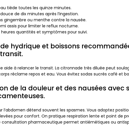
eau tiède toutes les quinze minutes.
douce de dix minutes après l’ingestion.
ons gingembre ou menthe contre la nausée.
mi assis pour limiter le reflux nocturne.
 heures quantités et symptômes pour suivi.
de hydrique et boissons recommandé
 transit.
ède aide à relancer le transit. La citronnade très diluée peut so
corps réclame repos et eau.
Vous évitez sodas sucrés café et boi
ion de la douleur et des nausées avec 
camenteuses.
ur l’abdomen détend souvent les spasmes. Vous adoptez posit
evées pour confort. On pratique respiration lente et point de pre
 consultation pharmaceutique permet antiémétiques ou antis