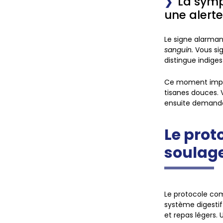
La symp
une alert
Le signe alarman
sanguin.
Vous si
distingue indige
Ce moment impose
tisanes douces. 
ensuite demander
Le prot
soulage
Le protocole com
système digesti
et repas légers. 