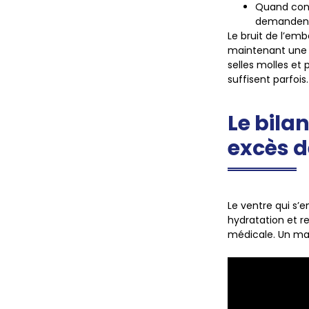
Quand con
demandent 
Le bruit de l’emb
maintenant une l
selles molles et
suffisent parfois
Le bila
excès d
Le ventre qui s’
hydratation et r
médicale. Un mal