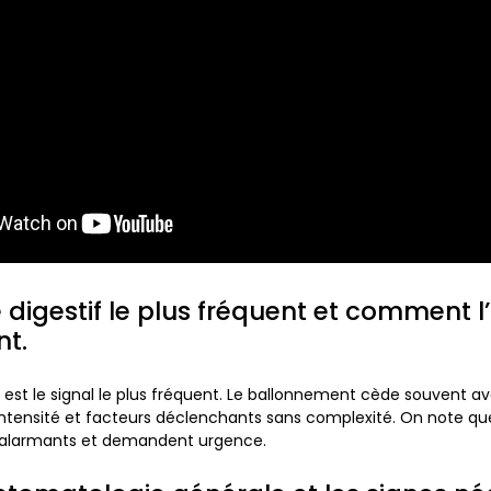
e digestif le plus fréquent et comment l
t.
st le signal le plus fréquent.
Le ballonnement cède souvent av
intensité et facteurs déclenchants sans complexité. On note 
t alarmants et demandent urgence.