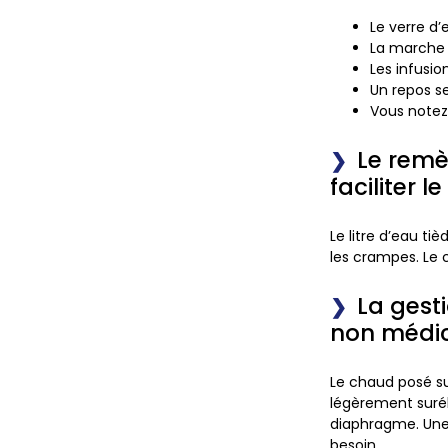
Le verre d’
La marche 
Les infusi
Un repos se
Vous notez
Le remè
faciliter le
Le litre d’eau ti
les crampes.
Le 
La gest
non médi
Le chaud posé s
légèrement surél
diaphragme. Une
besoin.