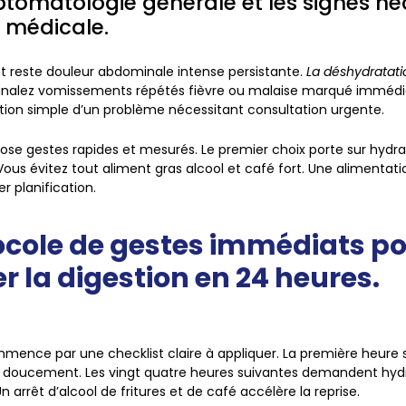
tomatologie générale et les signes né
e médicale.
t reste douleur abdominale intense persistante.
La déshydratatio
gnalez vomissements répétés fièvre ou malaise marqué imméd
stion simple d’un problème nécessitant consultation urgente.
 gestes rapides et mesurés. Le premier choix porte sur hydra
Vous évitez tout aliment gras alcool et café fort. Une alimentati
 planification.
ocole de gestes immédiats p
r la digestion en 24 heures.
mence par une checklist claire à appliquer. La première heure s
f doucement. Les vingt quatre heures suivantes demandent hyd
Un arrêt d’alcool de fritures et de café accélère la reprise.