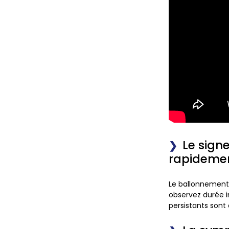
Le sign
rapidemen
Le ballonnement e
observez durée 
persistants son