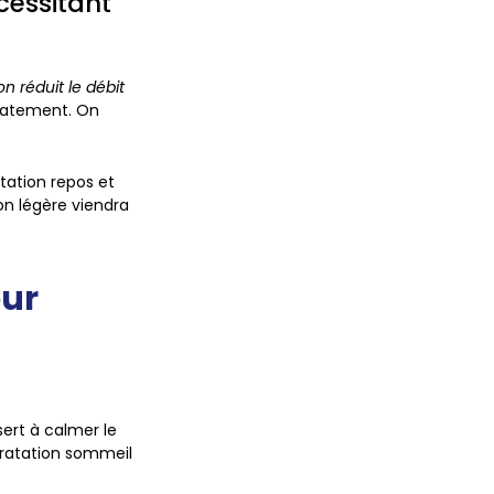
cessitant
n réduit le débit
iatement. On
tation repos et
on légère viendra
our
ert à calmer le
ratation sommeil