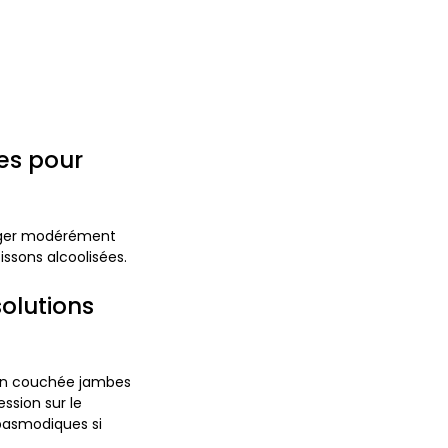
es pour
ulager modérément
ssons alcoolisées.
solutions
ion couchée jambes
ssion sur le
pasmodiques si