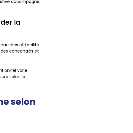
gestive accompagne
der la
nausées et facilite
cides concentrés et
tionnel varie
ucre selon le
me selon