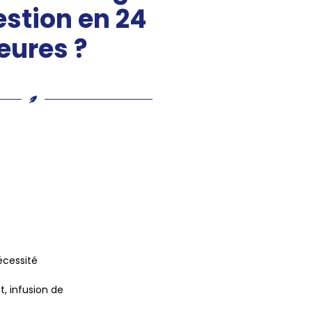
estion en 24
eures ?
écessité
, infusion de