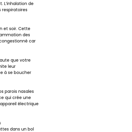
t. L’inhalation de
 respiratoires
 et soir. Cette
nflammation des
 congestionné car
haute que votre
ite leur
ce à se boucher
vos parois nasales
 ce qui crée une
appareil électrique
s
ttes dans un bol