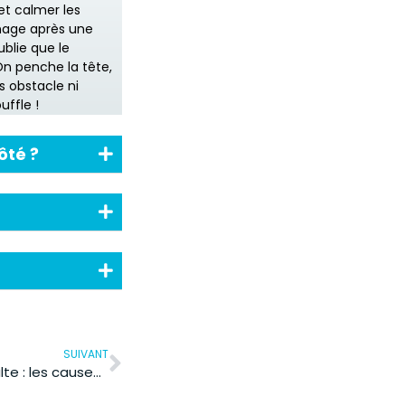
 et calmer les
énage après une
ublie que le
 On penche la tête,
ns obstacle ni
uffle !
ôté ?
SUIVANT
Maladie Hoffmann chez l’adulte : les causes génétiques ou thyroïdiennes ?