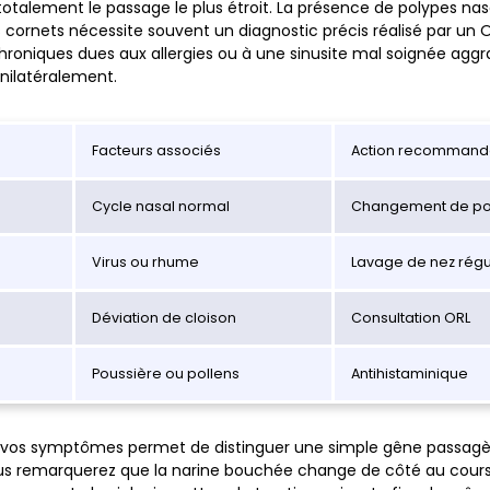
totalement le passage le plus étroit. La présence de polypes na
 cornets nécessite souvent un diagnostic précis réalisé par un OR
roniques dues aux allergies ou à une sinusite mal soignée aggr
nilatéralement.
Facteurs associés
Action recomman
Cycle nasal normal
Changement de po
Virus ou rhume
Lavage de nez régu
Déviation de cloison
Consultation ORL
Poussière ou pollens
Antihistaminique
e vos symptômes permet de distinguer une simple gêne passagèr
us remarquerez que la narine bouchée change de côté au cours d