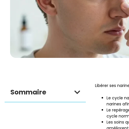
Libérer ses nari
Sommaire
Le cycle na
narines af
Le repérag
cycle norma
Les soins q
améliorent 