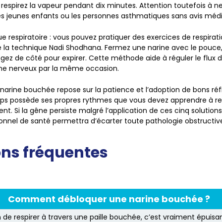
respirez la vapeur pendant dix minutes. Attention toutefois à ne 
s jeunes enfants ou les personnes asthmatiques sans avis médi
e respiratoire
: vous pouvez pratiquer des exercices de respirati
la technique Nadi Shodhana. Fermez une narine avec le pouce, 
ngez de côté pour expirer. Cette méthode aide à réguler le flux d
ème nerveux par la même occasion.
 narine bouchée repose sur la patience et l’adoption de bons réf
orps possède ses propres rythmes que vous devez apprendre à r
ent. Si la gêne persiste malgré l’application de ces cinq solution
onnel de santé permettra d’écarter toute pathologie obstructiv
ns fréquentes
Comment débloquer une narine bouchée ?
n de respirer à travers une paille bouchée, c’est vraiment épuisan