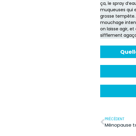
ça, le spray d’ea
muqueuses qui en
grosse tempête. O
mouchage intensif
on laisse agir, et
sifflement agaça
Quell
PRÉCÉDENT