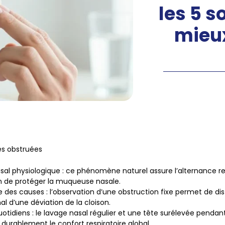
les 5 s
mieux
nes obstruées
sal physiologique
: ce phénomène naturel assure l’alternance res
in de protéger la muqueuse nasale.
e des causes
: l’observation d’une obstruction fixe permet de di
l d’une déviation de la cloison.
uotidiens
: le lavage nasal régulier et une tête surélevée pendan
durablement le confort respiratoire global.