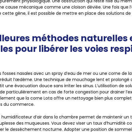
urement physiologique. Une obstruction qui reste fixe du mêm
e cause mécanique comme une cloison déviée. Une fois que 
de cette gêne, il est possible de mettre en place des solutions 
lleures méthodes naturelles 
es pour libérer les voies resp
 fosses nasales avec un spray d’eau de mer ou une corne de la
 réduit l’œdème. Une technique de mouchage lent et prolongé apr
it une évacuation douce sans irriter les sinus. L’utilisation de sol
de particulièrement en cas de forte congestion pour drainer l’ex
lement que la corne Lota offre un nettoyage bien plus complet
sés du commerce.
’un humidificateur d’air dans la chambre permet de maintenir un
ouplesse des muqueuses. Vous devez viser un taux d’humidité c
iter le dessèchement nocturne. Adopter une position de sommei