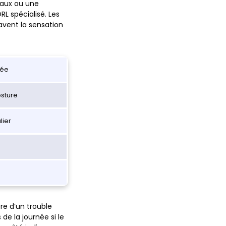
saux ou une
L spécialisé. Les
avent la sensation
dée
sture
lier
e d’un trouble
e la journée si le