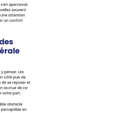
s’en apercevoir.
veillez souvent
une attention
er un confort
 des
érale
 y penser. Les
un côté puis de
 de se reposer et
ion accrue de ce
e votre part.
able obstacle
s perceptible en