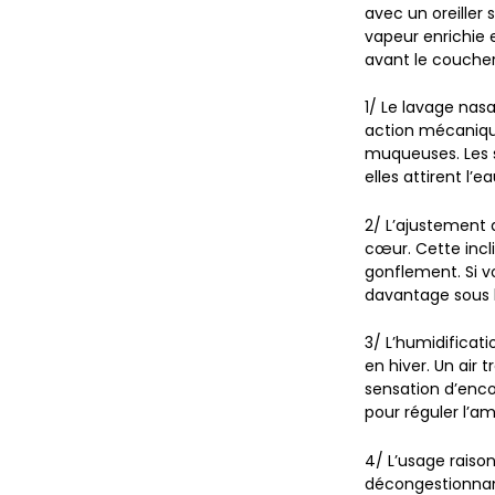
avec un oreiller s
vapeur enrichie e
avant le coucher
1/
Le lavage nasal
action mécanique
muqueuses. Les s
elles attirent l’e
2/
L’ajustement 
cœur. Cette incli
gonflement. Si v
davantage sous l’
3/
L’humidificat
en hiver. Un air 
sensation d’enco
pour réguler l’a
4/
L’usage raison
décongestionnant