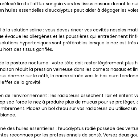
urélevé limite l’afflux sanguin vers les tissus nasaux durant la nui
n huiles essentielles d’eucalyptus peut aider à dégager les voies
.
 à la solution saline
: vous devez rincer vos cavités nasales matin
 évacue les allergènes et les poussières qui entretiennent l’i
olutions hypertoniques sont préférables lorsque le nez est très
au hors des tissus gonflés.
de la posture nocturne
: votre tête doit rester légèrement plus 
naison réduit la pression veineuse dans les cornets nasaux et lim
ous dormez sur le côté, la narine située vers le bas aura tendan
effet de la gravité.
ion de l’environnement
: les radiateurs assèchent l’air et irritent 
trop sec force le nez à produire plus de mucus pour se protéger,
mbrement. Placez un bol d’eau sur vos radiateurs ou utilisez un 
mbiance.
né des huiles essentielles
: l’eucalyptus radié possède des vertu
es reconnues par les professionnels de santé. Versez deux gou