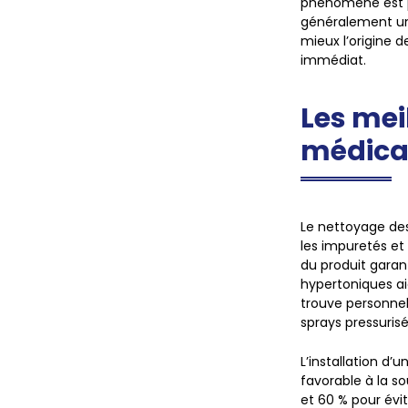
phénomène est p
généralement un
mieux l’origine 
immédiat.
Les mei
médical
Le nettoyage des
les impuretés et
du produit garant
hypertoniques ai
trouve personnel
sprays pressuri
L’installation d
favorable à la s
et 60 % pour év