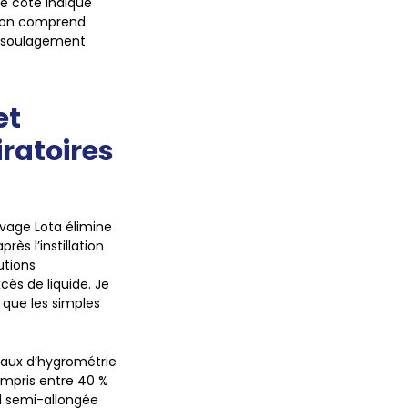
e côté indique
l’on comprend
de soulagement
et
iratoires
vage Lota élimine
ès l’instillation
utions
cès de liquide. Je
 que les simples
 taux d’hygrométrie
ompris entre 40 %
l semi-allongée