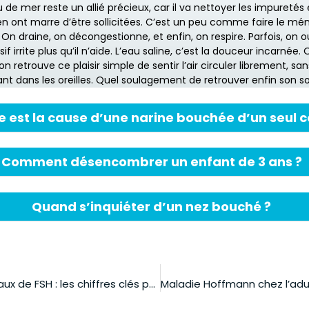
u de mer reste un allié précieux, car il va nettoyer les impuretés
 ont marre d’être sollicitées. C’est un peu comme faire le m
n draine, on décongestionne, et enfin, on respire. Parfois, on o
 irrite plus qu’il n’aide. L’eau saline, c’est la douceur incarnée.
 on retrouve ce plaisir simple de sentir l’air circuler librement, sa
nt dans les oreilles. Quel soulagement de retrouver enfin son so
e est la cause d’une narine bouchée d’un seul c
Comment désencombrer un enfant de 3 ans ?
Quand s’inquiéter d’un nez bouché ?
Ménopause taux de FSH : les chiffres clés pour comprendre ses résultats