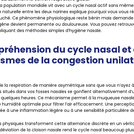
la population mondiale vit avec un cycle nasal actif sans même 
 naturelle entre les deux narines explique pourquoi vous vous ré
uché. Ce phénomène physiologique reste bénin mais demande 
la gêne devient permanente ou douloureuse. Vous pouvez retrouv
liquant des méthodes simples d’hygiène nasale.
réhension du cycle nasal et
mes de la congestion unilat
le la respiration de manière asymétrique sans que vous n’ayez à
rs situés dans vos fosses nasales se gonflent alternativement d’
les quelques heures. Ce mécanisme permet à la muqueuse nasale
 humidité optimale pour filtrer l’air efficacement. Une percept
iée à une inflammation légère ou à une sensibilité particulière d
s physiques transforment cette alternance discrète en un vérit
 déviation de la cloison nasale rend le cycle nasal beaucoup plu