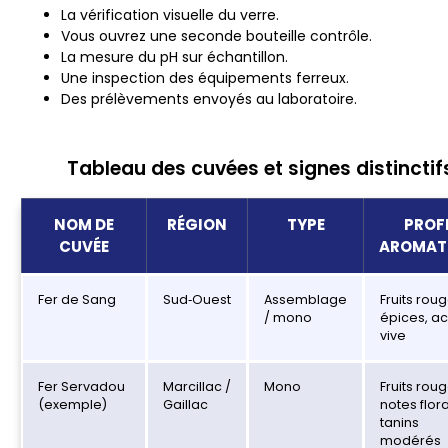
La vérification visuelle du verre.
Vous ouvrez une seconde bouteille contrôle.
La mesure du pH sur échantillon.
Une inspection des équipements ferreux.
Des prélèvements envoyés au laboratoire.
Tableau des cuvées et signes distinctif
NOM DE
RÉGION
TYPE
PROF
CUVÉE
AROMAT
Fer de Sang
Sud‑Ouest
Assemblage
Fruits roug
/ mono
épices, ac
vive
Fer Servadou
Marcillac /
Mono
Fruits roug
(exemple)
Gaillac
notes flora
tanins
modérés