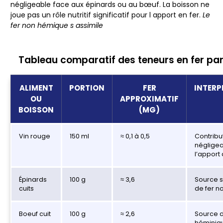
négligeable face aux épinards ou au bœuf. La boisson ne
joue pas un rôle nutritif significatif pour l apport en fer.
Le
fer non hémique s assimile
Tableau comparatif des teneurs en fer par
ALIMENT
PORTION
FER
INTERP
OU
APPROXIMATIF
BOISSON
(MG)
Vin rouge
150 ml
≈ 0,1 à 0,5
Contribu
négligea
l’apport
Épinards
100 g
≈ 3,6
Source s
cuits
de fer 
Boeuf cuit
100 g
≈ 2,6
Source d
héminiq