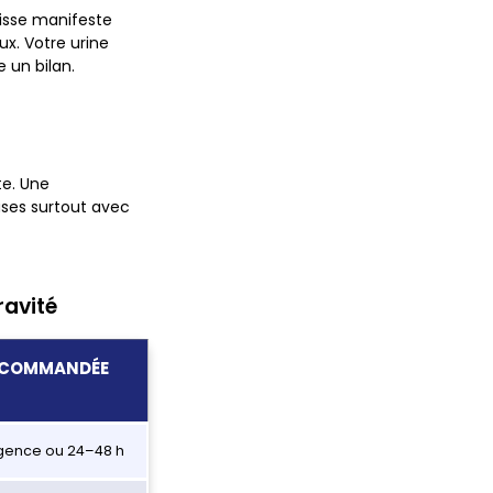
nisse manifeste
ux.
Votre urine
 un bilan.
te. Une
uses surtout avec
ravité
ECOMMANDÉE
rgence ou 24–48 h