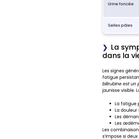
Urine foncée
Selles pâles
La symp
dans la vi
Les signes génér
fatigue persista
bilirubine est un
jaunisse visible.
L
La fatigue 
La douleur 
Les démang
Les œdèmes
Les combinaison
s’impose si deux