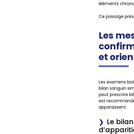
éléments chronol
Ce passage prés
Les me
confir
et orien
Les examens biol
bilan sanguin si
peut prescrire b
est recommandé d
apparaissent.
Le bila
d’appariti