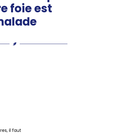
e foie est
malade
es, il faut