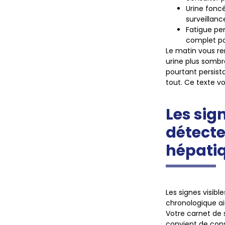
Urine fonc
surveillanc
Fatigue pe
complet po
Le matin vous re
urine plus sombre
pourtant persist
tout. Ce texte vo
Les sig
détecte
hépati
Les signes visibl
chronologique ai
Votre carnet de s
convient de cons