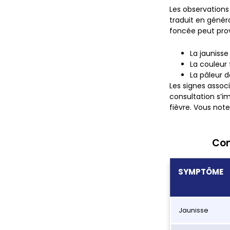
Les observations
traduit en généra
foncée peut prov
La jaunisse
La couleur 
La pâleur d
Les signes assoc
consultation s’i
fièvre. Vous notez
Com
SYMPTÔME
Jaunisse