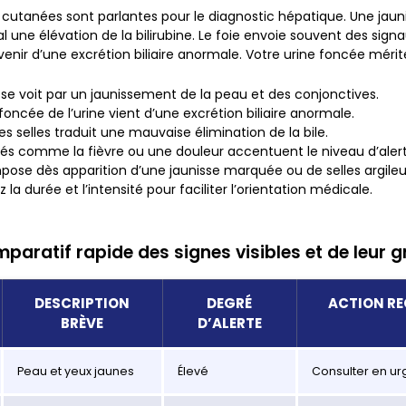
 cutanées sont parlantes pour le diagnostic hépatique. Une jau
l une élévation de la bilirubine.
Le foie envoie souvent des signa
enir d’une excrétion biliaire anormale.
Votre urine foncée mérite
 se voit par un jaunissement de la peau et des conjonctives.
foncée de l’urine vient d’une excrétion biliaire anormale.
es selles traduit une mauvaise élimination de la bile.
iés comme la fièvre ou une douleur accentuent le niveau d’aler
mpose dès apparition d’une jaunisse marquée ou de selles argile
 la durée et l’intensité pour faciliter l’orientation médicale.
paratif rapide des signes visibles et de leur g
DESCRIPTION
DEGRÉ
ACTION R
BRÈVE
D’ALERTE
Peau et yeux jaunes
Élevé
Consulter en u