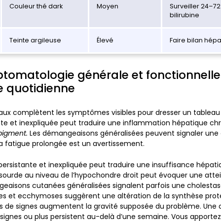
Couleur thé dark
Moyen
Surveiller 24–72 
bilirubine
Teinte argileuse
Élevé
Faire bilan hép
tomatologie générale et fonctionnelle 
e quotidienne
aux complètent les symptômes visibles pour dresser un tableau 
nte et inexpliquée peut traduire une inflammation hépatique ch
 pigment.
Les démangeaisons généralisées peuvent signaler une 
a fatigue prolongée est un avertissement.
persistante et inexpliquée peut traduire une insuffisance hépati
sourde au niveau de l’hypochondre droit peut évoquer une atteint
eaisons cutanées généralisées signalent parfois une cholestas
 et ecchymoses suggèrent une altération de la synthèse prot
s de signes augmentent la gravité supposée du problème. Une 
 signes ou plus persistent au-delà d’une semaine. Vous apportez