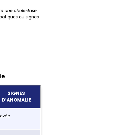
ue une cholestase.
patiques ou signes
ie
SIGNES
D’ANOMALIE
levée