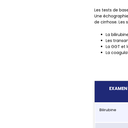
Les tests de base
Une échographie
de cirrhose.
Les 
La bilirubin
Les transam
La GGT et le
La coagulat
EXAMEN
Bilirubine