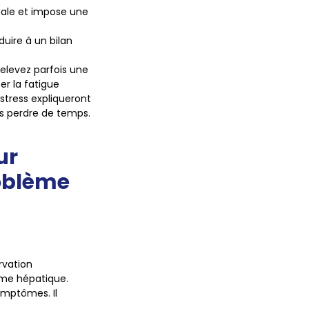
male et impose une
uire à un bilan
elevez parfois une
er la fatigue
stress expliqueront
ns perdre de temps.
ur
roblème
rvation
ème hépatique.
symptômes. Il