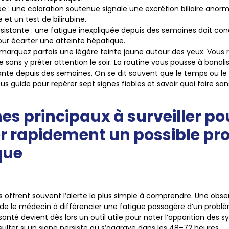
ée
: une coloration soutenue signale une excrétion biliaire anor
e et un test de bilirubine.
rsistante
: une fatigue inexpliquée depuis des semaines doit cond
ur écarter une atteinte hépatique.
marquez parfois une légère teinte jaune autour des yeux. Vous r
 sans y prêter attention le soir. La routine vous pousse à banalis
ante depuis des semaines. On se dit souvent que le temps ou le 
us guide pour repérer sept signes fiables et savoir quoi faire sa
nes principaux à surveiller po
r rapidement un possible p
que
es offrent souvent l’alerte la plus simple à comprendre. Une obse
de le médecin à différencier une fatigue passagère d’un probl
anté devient dès lors un outil utile pour noter l’apparition des 
ulter si un signe persiste ou s’aggrave dans les 48–72 heures.