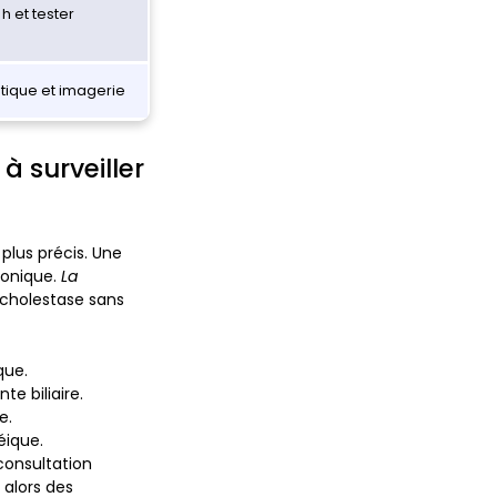
h et tester
atique et imagerie
à surveiller
plus précis. Une
ronique.
La
cholestase sans
que.
e biliaire.
e.
éique.
consultation
 alors des