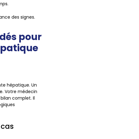
mps.
nce des signes.
dés pour
épatique
inte hépatique. Un
rie. Votre médecin
bilan complet. Il
ogiques
 cas