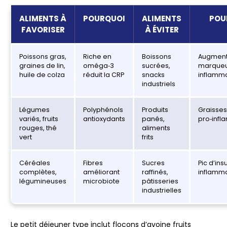
ALIMENTS À
POURQUOI
ALIMENTS
POU
FAVORISER
À ÉVITER
Poissons gras,
Riche en
Boissons
Augment
graines de lin,
oméga‑3
sucrées,
marqueu
huile de colza
réduit la CRP
snacks
inflamma
industriels
Légumes
Polyphénols
Produits
Graisse
variés, fruits
antioxydants
panés,
pro‑infl
rouges, thé
aliments
vert
frits
Céréales
Fibres
Sucres
Pic d’ins
complètes,
améliorant
raffinés,
inflamm
légumineuses
microbiote
pâtisseries
industrielles
Le petit déjeuner type inclut flocons d’avoine fruits