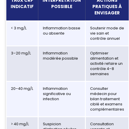
TAUX CRP
INTERPRÉTATION
ACTIONS
INDICATIF
POSSIBLE
PRATIQUES À
ENVISAGER
< 3 mg/L
Inflammation basse
Soutenir mode de
ou absente
vie sain et
contrôle annuel
3–20 mg/L
Inflammation
Optimiser
modérée possible
alimentation et
activité refaire un
contrôle 4–8
semaines
20–40 mg/L
Inflammation
Consulter
significative ou
médecin pour
infection
bilan traitement
ciblé et examens
complémentaires
> 40 mg/L
Suspicion
Consultation