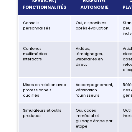
SERVICES /
ESSENTIEL
FONCTIONNALITÉS
AUTONOMIE
PLA
Conseils
Oui, disponibles
Stan
personnalisés
après évaluation
peu
indi
Contenus
Vidéos,
Artic
multimédias
témoignages,
clas
interactifs
webinaires en
abs
direct
reto
d’ex
Mises en relation avec
Accompagnement,
Réfé
professionnels
vérification
des 
qualifiés
fournisseurs
géné
Simulateurs et outils
Oui, accès
Outil
pratiques
immédiat et
inexi
guidage étape par
étape