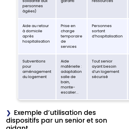
solidarité aux
garanti
ressources
personnes
âgées)
Aide au retour
Prise en
Personnes
à domicile
charge
sortant
après
temporaire
d’hospitalisation
hospitalisation
de
services
Subventions
Aide
Tout senior
pour
matérielle :
ayant besoin
aménagement
adaptation
d’un logement
du logement
salle de
sécurisé
bain,
monte-
escalier…
Exemple d’utilisation des
dispositifs par un senior et son
aidant