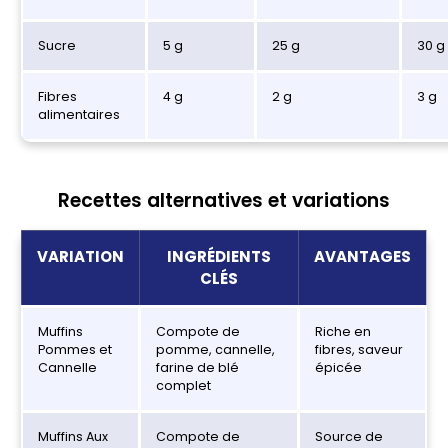
Sucre
5 g
25 g
30 g
Fibres
4 g
2 g
3 g
alimentaires
Recettes alternatives et variations
VARIATION
INGRÉDIENTS
AVANTAGES
CLÉS
Muffins
Compote de
Riche en
Pommes et
pomme, cannelle,
fibres, saveur
Cannelle
farine de blé
épicée
complet
Muffins Aux
Compote de
Source de