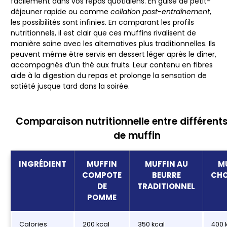
facilement dans vos repas quotidiens. En guise de petit-
déjeuner rapide ou comme
collation post-entraînement
,
les possibilités sont infinies. En comparant les profils
nutritionnels, il est clair que ces muffins rivalisent de
manière saine avec les alternatives plus traditionnelles. Ils
peuvent même être servis en dessert léger après le dîner,
accompagnés d’un thé aux fruits. Leur contenu en fibres
aide à la digestion du repas et prolonge la sensation de
satiété jusque tard dans la soirée.
Comparaison nutritionnelle entre différent
de muffin
INGRÉDIENT
MUFFIN
MUFFIN AU
M
COMPOTE
BEURRE
CH
DE
TRADITIONNEL
POMME
Calories
200 kcal
350 kcal
400 